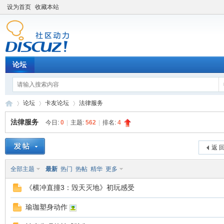
设为首页
收藏本站
论坛
论坛
卡友论坛
法律服务
法律服务
今日:
0
|
主题:
562
|
排名:
4
卡
»
›
›
返 
全部主题
最新
热门
热帖
精华
更多
《横冲直撞3：毁天灭地》初玩感受
瑜珈塑身动作