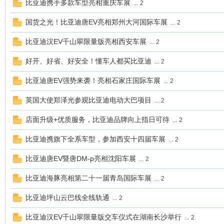
比亚迪携手多款车型亮相重庆车展
...
2
国货之光！比亚迪唐EV亮相郑州大河国际车展
车
...
2
比亚迪汉EV千山翠限量版亮相西安车展
...
2
好开、好省、好安全！懂车人都买比亚迪
...
2
比亚迪唐EV强势来袭！亮相石家庄国际车展
...
2
英国大使郑泽光参观比亚迪电动大巴项目
...
2
店面升级+优质服务，比亚迪品牌向上指日可待
...
2
之
比亚迪携旗下全系车型，参加西安十四届车展
...
2
比亚迪唐EV暨唐DM-p亮相沈阳车展
...
2
比亚迪海豚亮相第二十一届青岛国际车展
...
2
比亚迪坪山云巴线全线轨通
...
2
比亚迪汉EV千山翠限量版交车仪式在湖南长沙举行
...
2
友