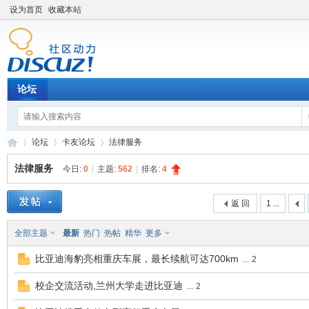
设为首页
收藏本站
论坛
论坛
卡友论坛
法律服务
法律服务
今日:
0
|
主题:
562
|
排名:
4
卡
»
›
›
返 回
1 ...
全部主题
最新
热门
热帖
精华
更多
比亚迪海豹亮相重庆车展，最长续航可达700km
...
2
校企交流活动,兰州大学走进比亚迪
...
2