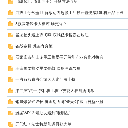
《崛起3：泰坦之王》开锁方法介绍
力拔山兮气盖世 解放动力超级工厂投产暨奥威16L机产品下线
车
3款高端轻卡大横评 谁更香？
当龙抬头遇上双飞燕 东风轻卡暖春团购旺
备战春耕 潍柴有良策
石家庄市与山东重工集团召开氢能产业合作对接会
玉柴集团推动军团作战 吹响冲锋号角
之
一汽解放青汽公司客人访问法士特
第二届“法士特杯”职工职业技能大赛圆满闭幕
销量爆发式增长 黄金动力链“倚天剑”威力日益凸显
潍柴WP12 老朋友遇到“老朋友”
开门红！法士特新能源再获大单
友