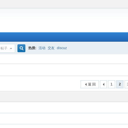
热搜:
活动
交友
discuz
帖子
搜
索
返 回
1
2