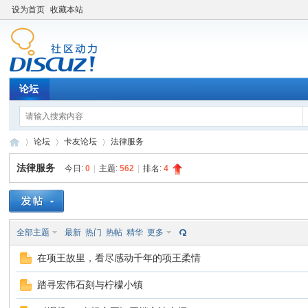
设为首页
收藏本站
论坛
论坛
卡友论坛
法律服务
法律服务
今日:
0
|
主题:
562
|
排名:
4
卡
»
›
›
全部主题
最新
热门
热帖
精华
更多
在项王故里，看尽感动千年的项王柔情
踏寻宏伟石刻与柠檬小镇