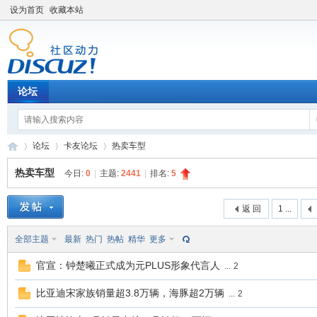
设为首页
收藏本站
论坛
论坛
卡友论坛
热卖车型
热卖车型
今日:
0
|
主题:
2441
|
排名:
5
卡
»
›
›
返 回
1 ...
全部主题
最新
热门
热帖
精华
更多
官宣：钟楚曦正式成为元PLUS形象代言人
...
2
比亚迪宋家族销量超3.8万辆，海豚超2万辆
...
2