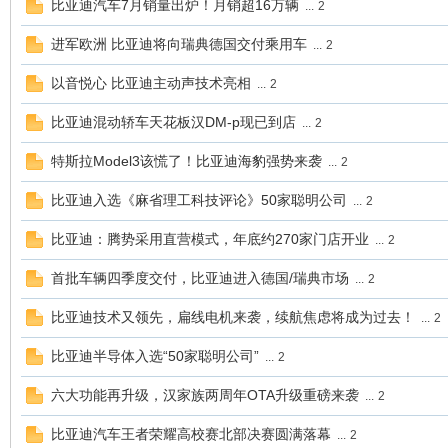
比亚迪汽车7月销量出炉！月销超16万辆
...
2
进军欧洲 比亚迪将向瑞典德国交付乘用车
车
...
2
以音悦心 比亚迪主动声技术亮相
...
2
比亚迪混动轿车天花板汉DM-p现已到店
...
2
特斯拉Model3该慌了！比亚迪海豹强势来袭
...
2
比亚迪入选《麻省理工科技评论》50家聪明公司
...
2
比亚迪：腾势采用直营模式，年底约270家门店开业
...
2
之
首批车辆四季度交付，比亚迪进入德国/瑞典市场
...
2
比亚迪技术又领先，扁线电机来袭，续航焦虑将成为过去！
...
2
比亚迪半导体入选“50家聪明公司”
...
2
六大功能再升级，汉家族两周年OTA升级重磅来袭
...
2
比亚迪汽车王者荣耀高校赛北部决赛圆满落幕
...
2
友