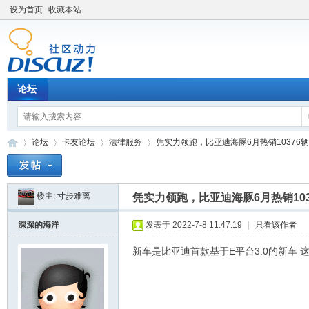
设为首页
收藏本站
论坛
论坛
卡友论坛
法律服务
凭实力领跑，比亚迪海豚6月热销10376辆
楼主:
寸步难离
凭实力领跑，比亚迪海豚6月热销103
卡
»
›
›
›
深深的海洋
发表于 2022-7-8 11:47:19
|
只看该作者
新车是比亚迪首款基于E平台3.0的新车 