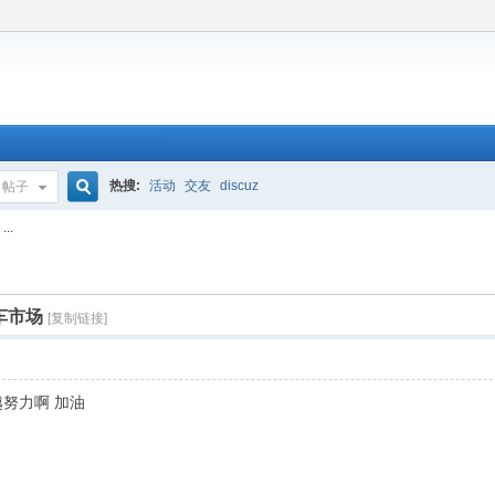
热搜:
活动
交友
discuz
帖子
搜
..
索
车市场
[复制链接]
努力啊 加油