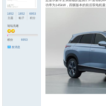
息显示新车全系搭载的是由1.5T发动机
功率为145kW，四驱版本的前后双电机最大
车
1852
1852
6953
主题
帖子
积分
论坛元老
积分
6953
发消息
之
友