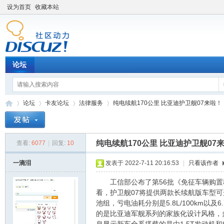
设为首页
收藏本站
论坛
论坛
卡友论坛
法律服务
纯电续航170公里 比亚迪护卫舰07来啦！
纯电续航170公里 比亚迪护卫舰07
查看:
6077
|
回复:
10
卡
»
›
›
›
一滴泪
发表于 2022-7-11 20:16:53
|
只看该作者
工信部公布了第56批《免征车辆购置税
看，护卫舰07将提供两款长续航版车型可选，
池组，亏电油耗分别是5.8L/100km以
的是比亚迪军舰系列的家族化设计风格，