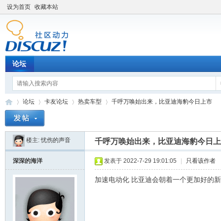
设为首页
收藏本站
论坛
论坛
卡友论坛
热卖车型
千呼万唤始出来，比亚迪海豹今日上市
楼主:
忧伤的声音
千呼万唤始出来，比亚迪海豹今日上
卡
»
›
›
›
深深的海洋
发表于 2022-7-29 19:01:05
|
只看该作者
加速电动化 比亚迪会朝着一个更加好的新