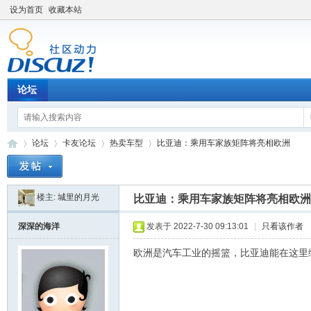
设为首页
收藏本站
论坛
论坛
卡友论坛
热卖车型
比亚迪：乘用车家族矩阵将亮相欧洲
楼主:
城里的月光
比亚迪：乘用车家族矩阵将亮相欧洲
卡
»
›
›
›
深深的海洋
发表于 2022-7-30 09:13:01
|
只看该作者
欧洲是汽车工业的摇篮，比亚迪能在这里