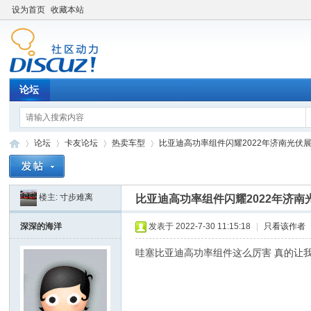
设为首页
收藏本站
论坛
论坛
卡友论坛
热卖车型
比亚迪高功率组件闪耀2022年济南光伏
楼主:
寸步难离
比亚迪高功率组件闪耀2022年济南
卡
»
›
›
›
深深的海洋
发表于 2022-7-30 11:15:18
|
只看该作者
哇塞比亚迪高功率组件这么厉害 真的让