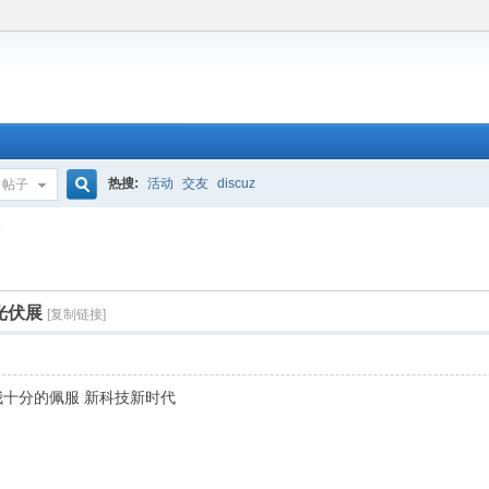
热搜:
活动
交友
discuz
帖子
搜
展
索
光伏展
[复制链接]
我十分的佩服 新科技新时代