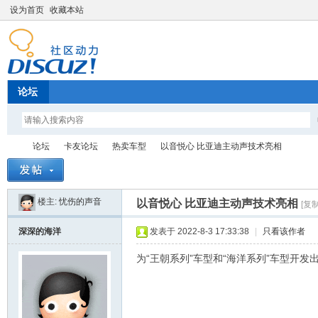
设为首页
收藏本站
论坛
论坛
卡友论坛
热卖车型
以音悦心 比亚迪主动声技术亮相
楼主:
忧伤的声音
以音悦心 比亚迪主动声技术亮相
[复
卡
»
›
›
›
深深的海洋
发表于 2022-8-3 17:33:38
|
只看该作者
为“王朝系列”车型和“海洋系列”车型开发