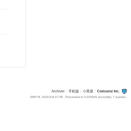
Archiver
|
手机版
|
小黑屋
|
Comsenz Inc.
GMT+8, 2026-8-8 07:58
, Processed in 0.025045 second(s), 7 queries .