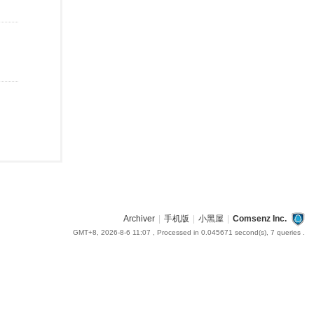
Archiver
|
手机版
|
小黑屋
|
Comsenz Inc.
GMT+8, 2026-8-6 11:07
, Processed in 0.045671 second(s), 7 queries .