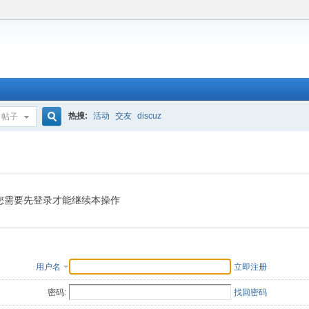
热搜:
活动
交友
discuz
帖子
搜
索
您需要先登录才能继续本操作
用户名
立即注册
密码:
找回密码