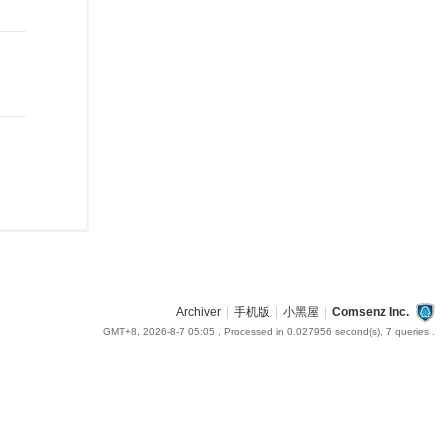
Archiver
|
手机版
|
小黑屋
|
Comsenz Inc.
GMT+8, 2026-8-7 05:05
, Processed in 0.027956 second(s), 7 queries .