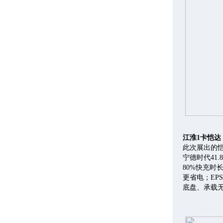
江淮1卡恺达
此次展出的恺
宁德时代41.
80%快充时
更省电；EP
底盘、承载