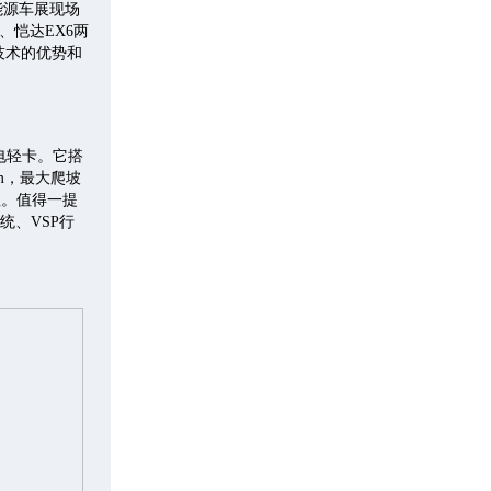
能源车展现场
、恺达EX6两
技术的优势和
电轻卡。它搭
km，最大爬坡
值。值得一提
统、VSP行