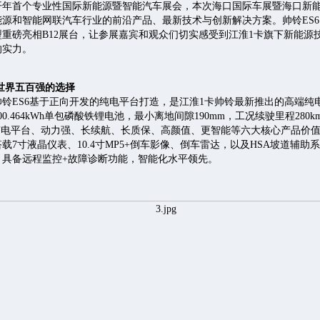
年开年首个专业性国际新能源暨智能汽车展会，本次海口国际车展暨海口新
源和智能网联汽车行业的前沿产品、最新技术与创新解决方案。帅铃ES6
重磅亮相B12展台，让参展嘉宾和观众们切实感受到江淮1卡旗下新能源
的实力。
世界五百强的选择
铃ES6基于正向开发的纯电平台打造，是江淮1卡帅铃最新推出的高端纯
00.464kWh单包磷酸铁锂电池，最小离地间隙190mm，工况续驶里程280
拥有电平台、动力强、长续航、长质保、高颜值、更智能等六大核心产品价
载7寸液晶仪表、10.4寸MP5+倒车影像、倒车雷达，以及HSA坡道辅助系
，具备远程监控+故障诊断功能，智能化水平领先。