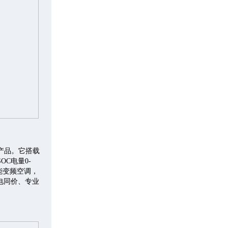
产品。它搭载
OC电量0-
能变频空调，
电同价、专业