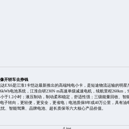
 像开轿车去挣钱
达EX6是江淮1卡恺达最新推出的高端纯电小卡，是短途物流运输的明星
86kWh电池系统，江淮自研230N·m高速单级减速电机，续航里程260km，S
长小于1.2小时；液压制动，制动柔和稳定，舒适性强；三级能量回收、智
S电子转向，更轻便，更安全，更省电；电池质保8年或40万公里，具有油
无忧、智能驾乘、品牌电池、超长质保等六大核心产品价值。