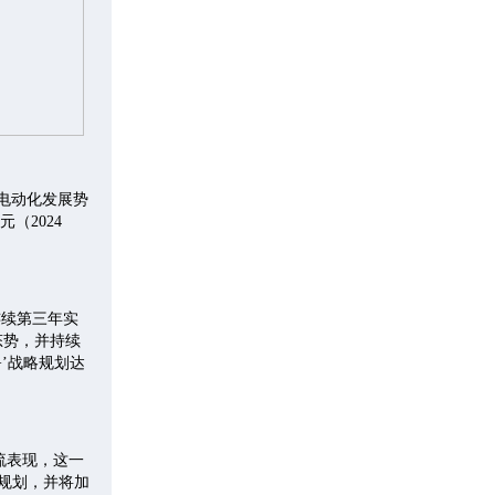
，电动化发展势
（2024
已连续第三年实
态势，并持续
’战略规划达
金流表现，这一
来规划，并将加