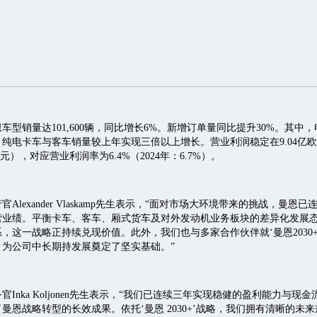
曼恩车型销量达101,600辆，同比增长6%。新增订单量同比提升30%。其中
纯电卡车与客车销量较上年实现三倍以上增长。营业利润稳定在9.04亿欧元
欧元），对应营业利润率为6.4%（2024年：6.7%）。
Alexander Vlaskamp先生表示，“面对市场大环境带来的挑战，曼恩
营业绩。平衡卡车、客车、厢式货车及对外发动机业务板块的差异化发展
，这一战略正持续兑现价值。此外，我们也与多家合作伙伴就‘曼恩2030+
，为公司中长期持发展奠定了坚实基础。”
官Inka Koljonen先生表示，“我们已连续三年实现稳健的盈利能力与现
曼恩战略转型的长效成果。依托‘曼恩 2030+’战略，我们拥有清晰的未