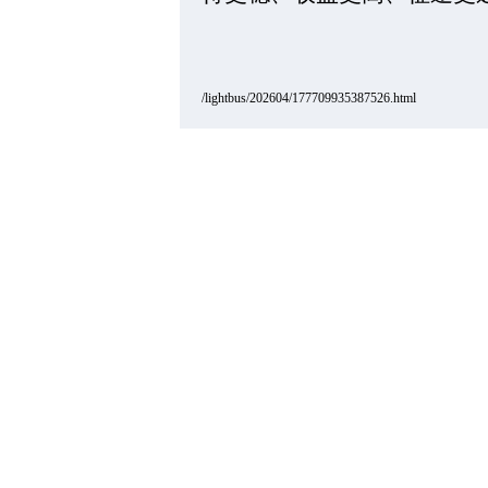
/lightbus/202604/177709935387526.html