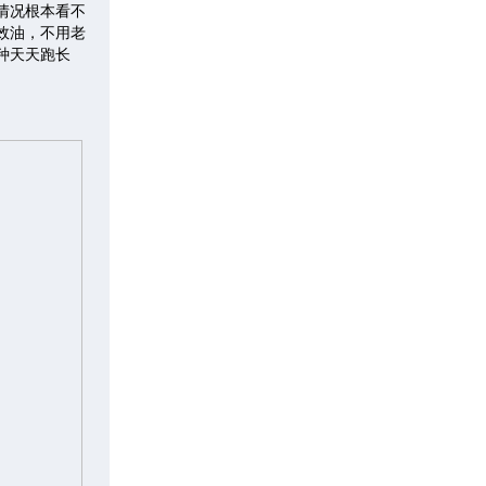
情况根本看不
效油，不用老
种天天跑长