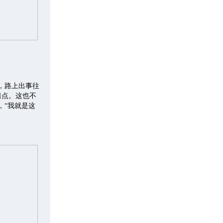
，路上出事往
着点。这也不
，“我就是这