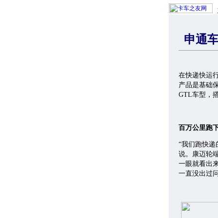
申通车
在快递快运
产品是基础
GTL车型，
百万公里跑
“我们跑快
说。康迈轮
一眼就看出来
一直没出过