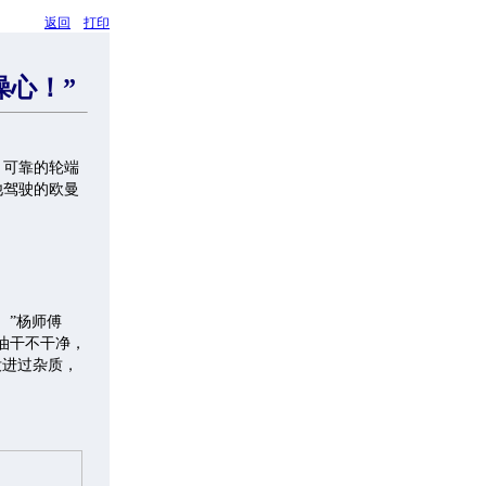
返回
打印
操心！”
，可靠的轮端
他驾驶的欧曼
。”杨师傅
油干不干净，
没进过杂质，