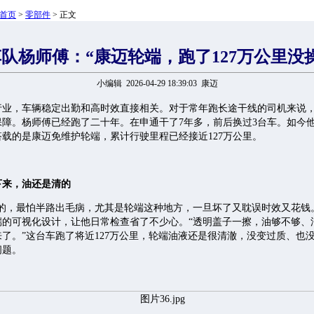
首页
>
零部件
> 正文
队杨师傅：“康迈轮端，跑了127万公里没
小编辑 2026-04-29 18:39:03 康迈
行业，车辆稳定出勤和高时效直接相关。对于常年跑长途干线的司机来说
保障。杨师傅已经跑了二十年。在申通干了7年多，前后换过3台车。如今
搭载的是康迈免维护轮端，累计行驶里程已经接近127万公里。
下来，油还是清的
递的，最怕半路出毛病，尤其是轮端这种地方，一旦坏了又耽误时效又花钱
端的可视化设计，让他日常检查省了不少心。“透明盖子一擦，油够不够、
了。”这台车跑了将近127万公里，轮端油液还是很清澈，没变过质、也
问题。