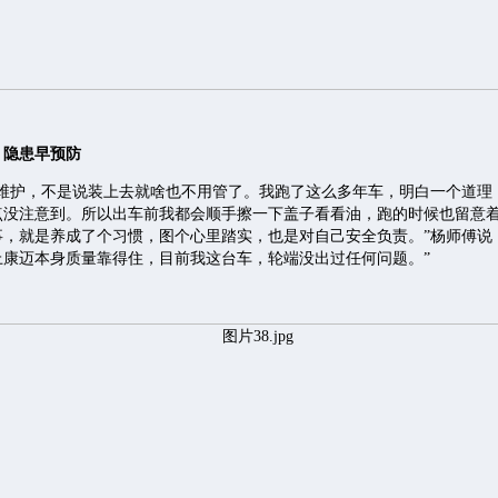
，隐患早预防
免维护，不是说装上去就啥也不用管了。我跑了这么多年车，明白一个道理
点没注意到。所以出车前我都会顺手擦一下盖子看看油，跑的时候也留意
事，就是养成了个习惯，图个心里踏实，也是对自己安全负责。”杨师傅说
上康迈本身质量靠得住，目前我这台车，轮端没出过任何问题。”