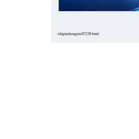
/shipinzhongxin/87239.html