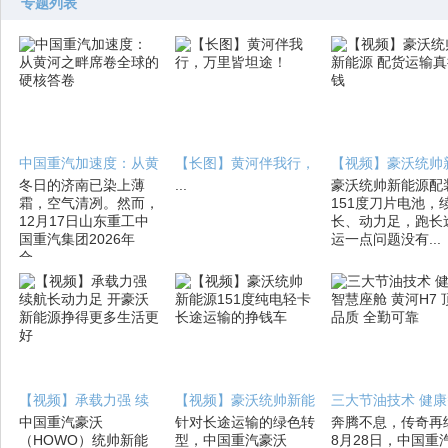
专题列表
中国重汽加速度：从黄
【长图】黄河伴我行，
【视频】豪沃统帅
冬日的济南已染上薄
...
豪沃统帅新能源配
霜，空气清冽。然而，
151度刀片电池，
12月17日山东重工中
长、动力足，跑长
国重汽集团2026年
运一点问题没有...
合...
【视频】承载力强 续
【视频】豪沃统帅新能
三大节油技术 健康
中国重汽豪沃
针对长途运输的绿色转
奔腾不息，传奇再
航
慧
（HOWO）统帅新能
型，中国重汽豪沃
8月28日，中国重