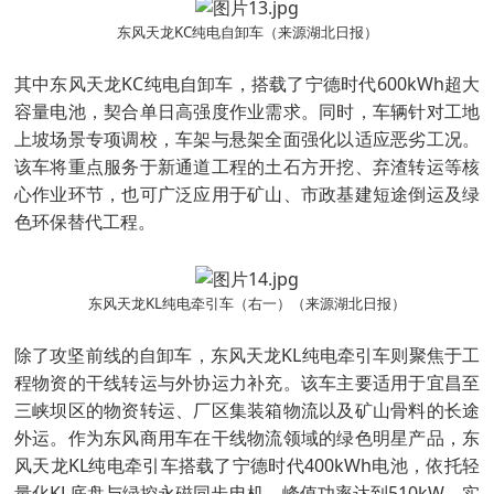
东风天龙KC纯电自卸车（来源湖北日报）
其中东风天龙KC纯电自卸车，搭载了宁德时代600kWh超大
容量电池，契合单日高强度作业需求。同时，车辆针对工地
上坡场景专项调校，车架与悬架全面强化以适应恶劣工况。
该车将重点服务于新通道工程的土石方开挖、弃渣转运等核
心作业环节，也可广泛应用于矿山、市政基建短途倒运及绿
色环保替代工程。
东风天龙KL纯电牵引车（右一）（来源湖北日报）
除了攻坚前线的自卸车，东风天龙KL纯电牵引车则聚焦于工
程物资的干线转运与外协运力补充。该车主要适用于宜昌至
三峡坝区的物资转运、厂区集装箱物流以及矿山骨料的长途
外运。作为东风商用车在干线物流领域的绿色明星产品，东
风天龙KL纯电牵引车搭载了宁德时代400kWh电池，依托轻
量化KL底盘与绿控永磁同步电机，峰值功率达到510kW，实