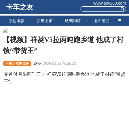
www.ecv360.com
卡车之友
原创推荐
新车上市
试驾测评
用户感受
【视频】祥菱V5拉两吨跑乡道 他成了村
镇“带货王”
卡车之友网原创
赵帅
2026-03-23 19:20:28
零首付月供两千三！ 祥菱V5拉两吨跑乡道 他成了村镇“带货
王”。