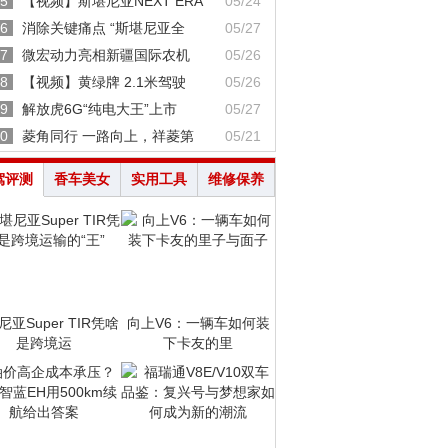
5
【视频】斯堪尼亚NEXT ERA
05/24
6
消除关键痛点 “斯堪尼亚全
05/27
7
微宏动力亮相新疆国际农机
05/26
8
【视频】黄绿牌 2.1米驾驶
05/26
9
解放虎6G“纯电大王”上市
05/27
0
菱角同行 一路向上，祥菱第
05/21
驾评测
香车美女
实用工具
维修保养
亚Super TIR凭啥
向上V6：一辆车如何装
是跨境运
下卡友的里