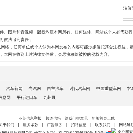
油价
有稿件、图片和音视频，版权均属本网所有。任何媒体、网站或个人必需获
将依法追究责任；
或网络，任何单位或个人认为本网发布的内容可能涉嫌侵犯其合法权益，
，本网在收到上述法律文件后，会尽快移除被控的侵权内容。
汽车新闻
专汽网
自主汽车
时代汽车网
中国重型车网
客
信息网
平行进口车
九州展
不良信息举报 频道信箱 给我们提意见 新版首页上线
关于我们
|
服务条款
|
广告服务
|
招聘信息
|
联系我们
|
网站导
京公网安备 
友网络科技有限公司 卡车之友网站
京ICP备12046180号-1