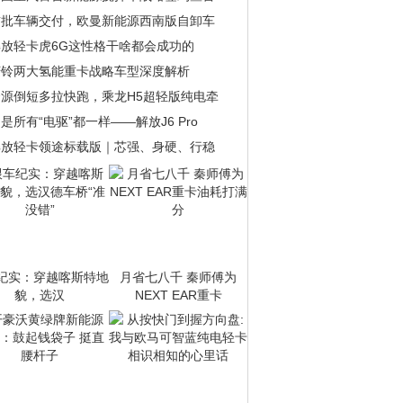
首批车辆交付，欧曼新能源西南版自卸车
解放轻卡虎6G这性格干啥都会成功的
庆铃两大氢能重卡战略车型深度解析
资源倒短多拉快跑，乘龙H5超轻版纯电牵
是所有“电驱”都一样——解放J6 Pro
解放轻卡领途标载版｜芯强、身硬、行稳
纪实：穿越喀斯特地
月省七八千 秦师傅为
貌，选汉
NEXT EAR重卡