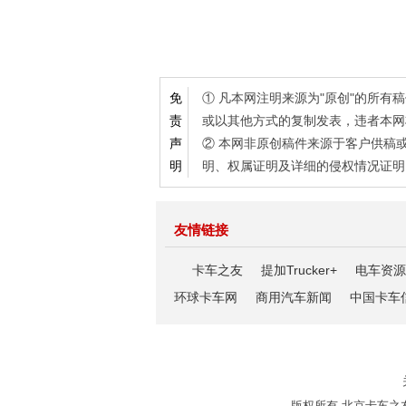
① 凡本网注明来源为"原创"的所
免
或以其他方式的复制发表，违者本网
责
② 本网非原创稿件来源于客户供稿
声
明、权属证明及详细的侵权情况证明
明
友情链接
卡车之友
提加Trucker+
电车资源
环球卡车网
商用汽车新闻
中国卡车
版权所有 北京卡车之