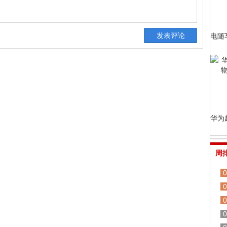
电随
华为
周
0
0
0
0