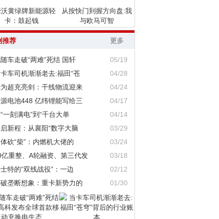
豪沃黄绿牌新能源轻
从按快门到握方向盘:我
卡：鼓起钱
与欧马可智
创推荐
更多
随车走破“两难”死结 国轩
05/19
卡车司机渐渐老去:福田“苍
04/28
华为超充亮剑：干线物流迎来
04/24
源电池448 亿纬锂能写给三
04/17
“一刻满电”到“千台大单
04/14
智启新程：从襄阳“数字大脑
03/29
体砍“柴”：内燃机大佬的
03/24
0亿重整、A轮融资、第三代发
03/18
士特的“双线战役”：一边
02/12
打破垄断想象：重卡新势力的
01/30