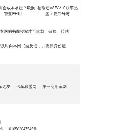
高企成本承压？欧航
福瑞通V8E/V10双车品
智蓝EH用
鉴：复兴号与
得本网的书面授权才可转载、链接、转贴
请及时向本网书面反馈，并提供身份证
车之友
卡车联盟网
第一商用车网
航
11010502047546号