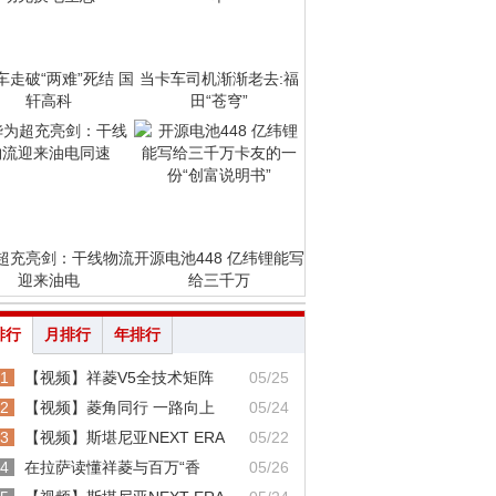
车走破“两难”死结 国
当卡车司机渐渐老去:福
轩高科
田“苍穹”
超充亮剑：干线物流
开源电池448 亿纬锂能写
迎来油电
给三千万
排行
月排行
年排行
1
【视频】祥菱V5全技术矩阵
05/25
2
【视频】菱角同行 一路向上
05/24
3
【视频】斯堪尼亚NEXT ERA
05/22
4
在拉萨读懂祥菱与百万“香
05/26