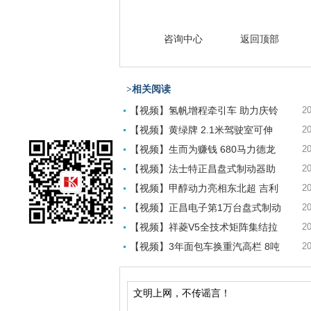
咨询中心
返回顶部
>相关阅读
【视频】氢帆增程牵引车 助力庆铃
20
【视频】黄绿牌 2.1米驾驶室可伸
20
【视频】生而为赚钱 680马力德龙
20
【视频】法士特正昌盘式制动器助
20
【视频】甲醇动力亮相东北超 吉利
20
【视频】正昌电子第1万台盘式制动
20
【视频】祥菱V5全技术矩阵集结拉
20
【视频】3年面包车换重汽高栏 8吨
20