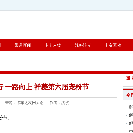
闻
渠道新闻
卡车人物
战略眼光
卡友互动
重
 一路向上 祥菱第六届宠粉节
今
5-24 来源：卡车之友网原创 作者：沈祺
粉节。
解