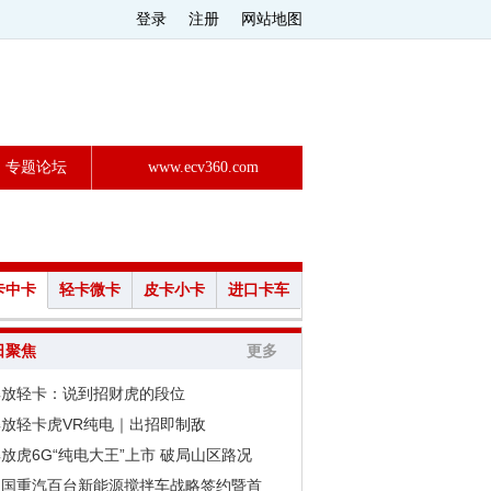
登录
注册
网站地图
专题论坛
www.ecv360.com
卡中卡
轻卡微卡
皮卡小卡
进口卡车
日聚焦
更多
解放轻卡：说到招财虎的段位
解放轻卡虎VR纯电｜出招即制敌
放虎6G“纯电大王”上市 破局山区路况
中国重汽百台新能源搅拌车战略签约暨首