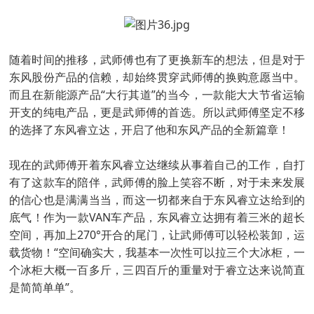
随着时间的推移，武师傅也有了更换新车的想法，但是对于
东风股份产品的信赖，却始终贯穿武师傅的换购意愿当中。
而且在新能源产品“大行其道”的当今，一款能大大节省运输
开支的纯电产品，更是武师傅的首选。所以武师傅坚定不移
的选择了东风睿立达，开启了他和东风产品的全新篇章！
现在的武师傅开着东风睿立达继续从事着自己的工作，自打
有了这款车的陪伴，武师傅的脸上笑容不断，对于未来发展
的信心也是满满当当，而这一切都来自于东风睿立达给到的
底气！作为一款VAN车产品，东风睿立达拥有着三米的超长
空间，再加上270°开合的尾门，让武师傅可以轻松装卸，运
载货物！“空间确实大，我基本一次性可以拉三个大冰柜，一
个冰柜大概一百多斤，三四百斤的重量对于睿立达来说简直
是简简单单”。