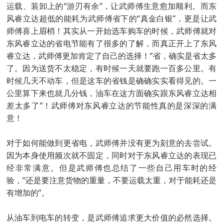
运载、装卸上的“游刃有余”，让武师傅生意愈加顺利。而东
风睿立达超低的能耗为武师傅省下的“真金白银”，更是让武
师傅喜上眉梢！其实从一开始选车购车的时候，武师傅就对
东风睿立达的省电节能有了很多的了解，而真正开上了东风
睿立达，武师傅更加肯定了自己的选择！“省，确实是省太多
了。因为送货不太稳定，有时候一天就要跑一百多公里。有
时候几天不动车，但是这车的省钱是确确实实看得见的。一
公里算下来也就几分钱，油车在这方面确实跟东风睿立达相
差太多了”！武师傅对东风睿立达的节能性真的是深深的满
意！
对于如何能做到更省电，武师傅并没有更为刻意的去尝试。
因为本身使用频次就不固定，同时对于东风睿立达的表现已
经非常满意。但是武师傅也总结了一些自己用车时的经
验，“还是要注意货物的重量，不要运载太重，对于能耗还是
有增加的”。
从油车到电车的转变，是武师傅追求更大价值的必然选择。