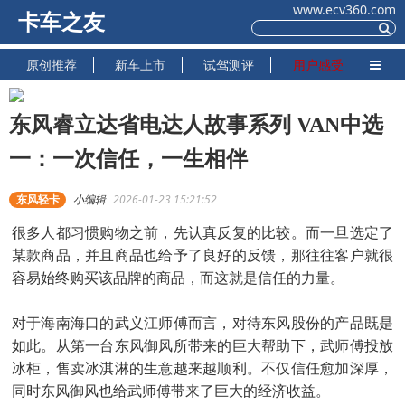
www.ecv360.com
卡车之友
原创推荐
新车上市
试驾测评
用户感受
东风睿立达省电达人故事系列 VAN中选
一：一次信任，一生相伴
东风轻卡
小编辑
2026-01-23 15:21:52
很多人都习惯购物之前，先认真反复的比较。而一旦选定了
某款商品，并且商品也给予了良好的反馈，那往往客户就很
容易始终购买该品牌的商品，而这就是信任的力量。
对于海南海口的武义江师傅而言，对待东风股份的产品既是
如此。从第一台东风御风所带来的巨大帮助下，武师傅投放
冰柜，售卖冰淇淋的生意越来越顺利。不仅信任愈加深厚，
同时东风御风也给武师傅带来了巨大的经济收益。