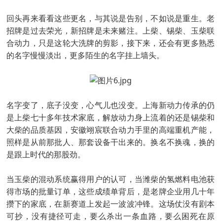
回头再来看看这些更名，与其说是告别，不如说是重生。老
招牌是过去荣光，新招牌是未来赌注。上柴、锡柴、玉柴联
合动力，只是这轮大洗牌的剪影，接下来，还会有更多熟悉
的名字慢慢淡出，更多陌生的名字挂上墙头。
名字变了，底子没变，心气儿也没变。上海新动力传承的仍
是上柴七十多年技术家底，解放动力身上流着的还是锡柴和
大柴的品质基因，安徽翊宸联合动力手里的高端重机产能，
照样是从前那批人、那套设备干出来的。换名不换魂，换的
是跟上时代的那股劲。
当玉柴的混动系统赢得用户的认可，当潍柴的氢燃料电池获
得市场的批量订单，这些成绩单背后，是老牌企业用几十年
攒下的家底，在新赛道上发起一波波冲锋。这场仗没有剧本
可抄，没有捷径可走，要么杀出一条血路，要么困死在原