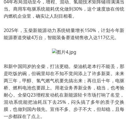
04年布局混动至今，增程、混动、氢能技术矩阵铺得满满当
当。商用车电驱系统能耗优化做到30%，这个速度放在传统
内燃机企业里，确实让人刮目相看。
2025年，玉柴新能源动力系统销量增长150%，计划今年新
能源赛道突破4万台，智能装备赛道销售收入达117亿元。
和新中国同岁的全柴，打法更稳。柴油机老本行不能丢，那
是吃饭的碗，但碗里却在不知不觉间添上了许多新菜。未来
两三年，甲醇、氢气燃气机要先搞出来；再往后十年，电驱
桥、燃料电池也要跟上。用老业务养新业务，稳当，也考验
耐心。全柴Q23增程发动机在新能源轻卡市场打响了名堂，
混动系统能把油耗压下去25%，闷头搞了多年的质子交换
膜，也做到国内领先。宣传不多、步子不大，但却稳，且每
一步都踩在了点上。