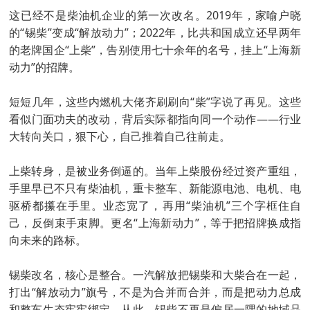
这已经不是柴油机企业的第一次改名。2019年，家喻户晓
的“锡柴”变成“解放动力”；2022年，比共和国成立还早两年
的老牌国企“上柴”，告别使用七十余年的名号，挂上“上海新
动力”的招牌。
短短几年，这些内燃机大佬齐刷刷向“柴”字说了再见。这些
看似门面功夫的改动，背后实际都指向同一个动作——行业
大转向关口，狠下心，自己推着自己往前走。
上柴转身，是被业务倒逼的。当年上柴股份经过资产重组，
手里早已不只有柴油机，重卡整车、新能源电池、电机、电
驱桥都攥在手里。业态宽了，再用“柴油机”三个字框住自
己，反倒束手束脚。更名“上海新动力”，等于把招牌换成指
向未来的路标。
锡柴改名，核心是整合。一汽解放把锡柴和大柴合在一起，
打出“解放动力”旗号，不是为合并而合并，而是把动力总成
和整车生态牢牢绑定。从此，锡柴不再是偏居一隅的地域品