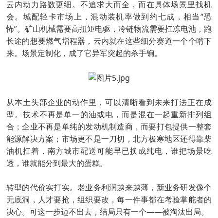
云内动力路数更细。不追求大而全，而在具体场景里找机
会。城配轻卡市场上，混动装机率做到约七成，相当“恐
怖”。矿山机械需要高扭矩电驱，冷链物流需要扛冻电池，跑
长途的想要燃气增程器，云内就在这些细分赛道一个个啃下
来。场景定制化，成了它异军突起的杀手锏。
从本土头部企业的动作里，可以清晰看到未来打法正在成
型。技术不再是单一的油或电，而是混在一起重新排列组
合；企业不再是单纯的发动机制造商，而要打包提供一整套
能源解决方案；市场更不是一刀切，北方极寒地区还得靠柴
油机扛着，南方城市配送可能早已换成纯电，谁把场景吃
透，谁就能分到最大的蛋糕。
转型的代价实打实。老业务利润越来越薄，新业务研发像个
无底洞，人才要抢，组织要改，每一件事都在考验掌舵者的
决心。可这一步迈不出去，结局只有一个——被淘汰出局。