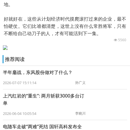
地。
好就好在，这些从计划经济时代摸爬滚打过来的企业，最不
怕硬仗。它们比谁都清楚，这世上没有什么常胜将军，只有
不断给自己动刀子的人，才有可能活到下一集。
5560
推荐阅读
半年鏖战，东风股份做对了什么？
2026-07-07 15:11:14
孙广义
上汽红岩的“重生”: 两月斩获3000多台订
单
2026-06-04 10:05:54
李晓川
电随车走破“两难”死结 国轩高科发布全