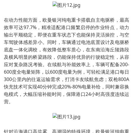
在动力性能方面，欧曼银河纯电重卡搭载自主电驱桥，最高
效率可达97.7%，精准适配港口频繁启停的作业特点，动力
输出平顺稳定，即便在重车状态下也能保持灵活操控，与空
车驾驶体感差异小。同时，车辆通过电池底置设计及电驱桥
底盘一体化调校，有效降低整车质心，在东南沿海丘陵路段
及横风明显的桥梁路段，仍能保持优异的行驶稳定性，从容
应对复杂路况考验。在续航与补能效率上，车辆可配备200-
600度全电量矩阵，以600度电量为例，可轻松满足港口每日
300公里内的往返运输需求，打消卡友续航焦虑；双枪800A
快充技术可实现40分钟完成20%-80%电量补给，同时兼容换
电模式，大幅压缩补能时间，保障港口24小时高强度连续运
营。
针对沿海港口高盐雾、高潮湿的特殊环境，欧曼银河纯电重