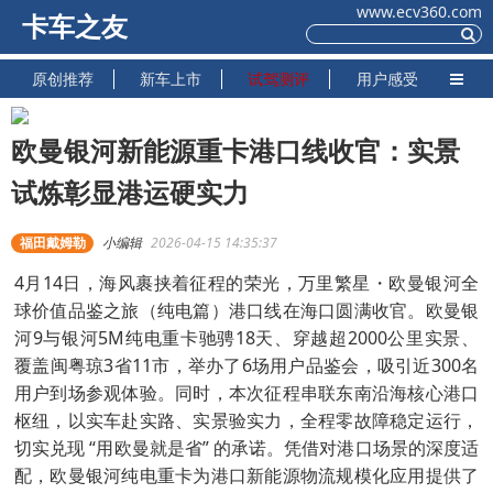
www.ecv360.com
卡车之友
原创推荐
新车上市
试驾测评
用户感受
欧曼银河新能源重卡港口线收官：实景
试炼彰显港运硬实力
福田戴姆勒
小编辑
2026-04-15 14:35:37
4月14日，海风裹挟着征程的荣光，万里繁星・欧曼银河全
球价值品鉴之旅（纯电篇）港口线在海口圆满收官。欧曼银
河9与银河5M纯电重卡驰骋18天、穿越超2000公里实景、
覆盖闽粤琼3省11市，举办了6场用户品鉴会，吸引近300名
用户到场参观体验。同时，本次征程串联东南沿海核心港口
枢纽，以实车赴实路、实景验实力，全程零故障稳定运行，
切实兑现 “用欧曼就是省” 的承诺。凭借对港口场景的深度适
配，欧曼银河纯电重卡为港口新能源物流规模化应用提供了