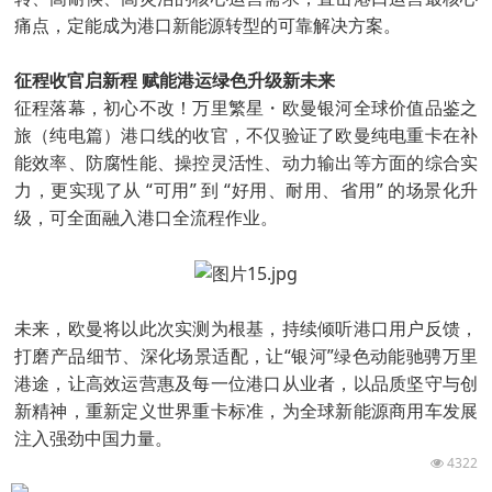
痛点，定能成为港口新能源转型的可靠解决方案。
征程收官启新程 赋能港运绿色升级新未来
征程落幕，初心不改！万里繁星・欧曼银河全球价值品鉴之
旅（纯电篇）港口线的收官，不仅验证了欧曼纯电重卡在补
能效率、防腐性能、操控灵活性、动力输出等方面的综合实
力，更实现了从 “可用” 到 “好用、耐用、省用” 的场景化升
级，可全面融入港口全流程作业。
未来，欧曼将以此次实测为根基，持续倾听港口用户反馈，
打磨产品细节、深化场景适配，让“银河”绿色动能驰骋万里
港途，让高效运营惠及每一位港口从业者，以品质坚守与创
新精神，重新定义世界重卡标准，为全球新能源商用车发展
注入强劲中国力量。
4322