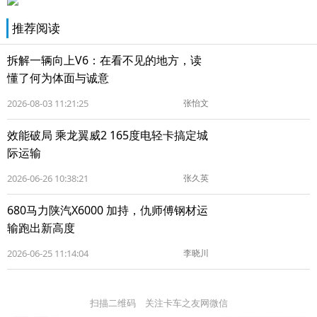
推荐阅读
拆解一辆向上V6：在看不见的地方，读
懂了何为体面与诚意
2026-08-03 11:21:25
张怡文
效能破局 乘龙翼威2 165度电轻卡搞定城
际运输
2026-06-26 10:38:21
张久英
680马力陕汽X6000 加持，仇师傅钢材运
输跑出新高度
2026-06-25 11:14:04
李晓川
扫描二维码 关注卡车之友网微信