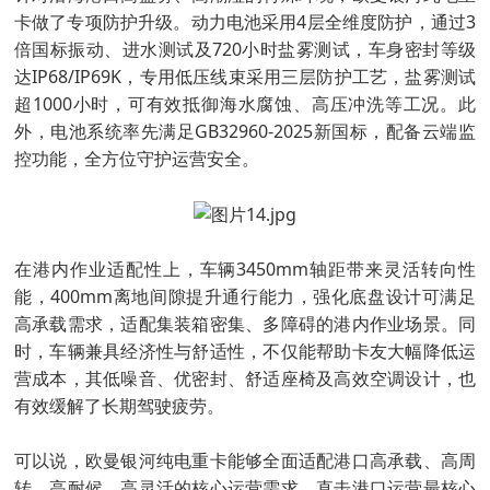
卡做了专项防护升级。动力电池采用4层全维度防护，通过3
倍国标振动、进水测试及720小时盐雾测试，车身密封等级
达IP68/IP69K，专用低压线束采用三层防护工艺，盐雾测试
超1000小时，可有效抵御海水腐蚀、高压冲洗等工况。此
外，电池系统率先满足GB32960-2025新国标，配备云端监
控功能，全方位守护运营安全。
在港内作业适配性上，车辆3450mm轴距带来灵活转向性
能，400mm离地间隙提升通行能力，强化底盘设计可满足
高承载需求，适配集装箱密集、多障碍的港内作业场景。同
时，车辆兼具经济性与舒适性，不仅能帮助卡友大幅降低运
营成本，其低噪音、优密封、舒适座椅及高效空调设计，也
有效缓解了长期驾驶疲劳。
可以说，欧曼银河纯电重卡能够全面适配港口高承载、高周
转、高耐候、高灵活的核心运营需求，直击港口运营最核心