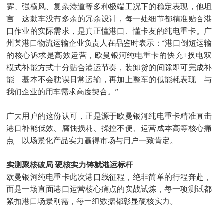
雾、强横风、复杂港道等多种极端工况下的稳定表现，他坦
言，这款车没有多余的冗余设计，每一处细节都精准贴合港
口作业的实际需求，是真正懂港口、懂卡友的纯电重卡。广
州某港口物流运输企业负责人在品鉴时表示：“港口倒短运输
的核心诉求是高效运营，欧曼银河纯电重卡的快充+换电双
模式补能方式十分贴合港运节奏，装卸货的间隙即可完成补
能，基本不会耽误日常运输，再加上整车的低能耗表现，与
我们企业的用车需求高度契合。”
广大用户的这份认可，正是源于欧曼银河纯电重卡精准直击
港口补能低效、腐蚀损耗、操控不便、运营成本高等核心痛
点，以场景化产品实力赢得市场与用户一致肯定。
实测聚核破局 硬核实力铸就港运标杆
欧曼银河纯电重卡此次港口线征程，绝非简单的行程奔赴，
而是一场直面港口运营核心痛点的实战试炼，每一项测试都
紧扣港口场景刚需，每一组数据都彰显硬核实力。