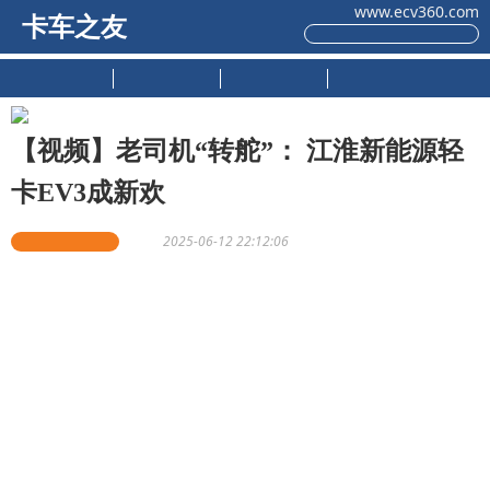
www.ecv360.com
卡车之友
原创推荐
新车上市
试驾测评
用户感受
【视频】老司机“转舵”： 江淮新能源轻
卡EV3成新欢
卡车之友网原创
沈祺
2025-06-12 22:12:06
动力顺、操控灵、成本省，老司机“转舵”：江淮新能源轻卡E
V3成新欢。