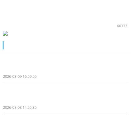
66333
推荐阅读
【视频】纯电轻卡三年TCO省9万+ 江淮
EZ6扔了颗“成本炸弹”
2026-08-09 16:59:55
赵帅
【视频】江淮新能源EZ6全球上市暨
2026商用车用户大会举行
2026-08-08 14:55:35
赵帅
【直播】江淮新能源EZ6全球上市暨
2026商用车用户大会