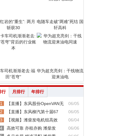
红岩的“重生”: 两月
电随车走破“两难”死结 国
斩获30
轩高科
车司机渐渐老去:福
华为超充亮剑：干线物流
田“苍穹”
迎来油电
排行
月排行
年排行
1
【直播】东风股份OpenVAN无
06/05
2
【直播】东风柳汽第十届67
06/05
3
【视频】潍柴发电机组高效
06/04
4
高效可靠 亦租亦购 潍柴发
06/06