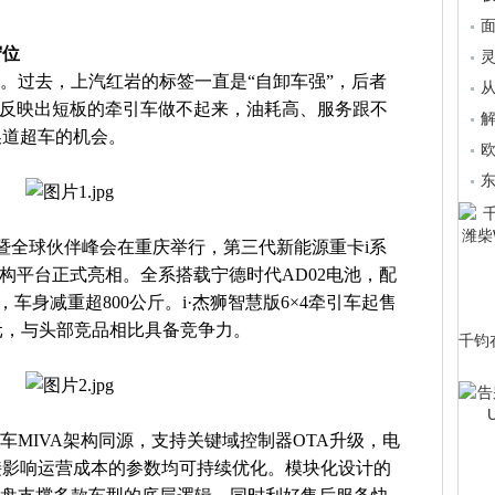
面
守位
”。过去，上汽红岩的标签一直是“自卸车强”，后者
从
也反映出短板的牵引车做不起来，油耗高、服务跟不
解
换道超车的机会。
欧
东
焕新暨全球伙伴峰会在重庆举行，第三代新能源重卡i系
慧架构平台正式亮相。全系搭载宁德时代AD02电池，配
，车身减重超800公斤。i·杰狮智慧版6×4牵引车起售
99万元，与头部竞品相比具备竞争力。
千钧
车MIVA架构同源，支持关键域控制器OTA升级，电
接影响运营成本的参数均可持续优化。模块化设计的