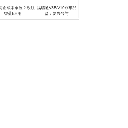
高企成本承压？欧航
福瑞通V8E/V10双车品
智蓝EH用
鉴：复兴号与