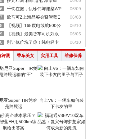
5
多元布局 精准适配 潍柴重
06/05
6
千钧在握，仇珍伟与潍柴WP
06/09
7
欧马可Z上海品鉴会暨智蓝E
06/08
8
【视频】165度电续航500公
06/10
9
【视频】最美货车司机刘永
06/05
0
别让低价坑了你！纯电轻卡
06/10
驾评测
香车美女
实用工具
维修保养
亚Super TIR凭啥
向上V6：一辆车如何装
是跨境运
下卡友的里