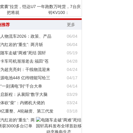
“窝囊”拉货，恺达U7
一年跑数万吨货，7台庆
把将就
铃KV100：
创推荐
更多
人物流车2026：政策、产品
06/04
汽红岩的“重生”: 两月斩
06/04
随车走破“两难”死结 国轩
05/19
卡车司机渐渐老去:福田“苍
04/28
华为超充亮剑：干线物流迎来
04/24
源电池448 亿纬锂能写给三
04/17
“一刻满电”到“千台大单
04/14
智启新程：从襄阳“数字大脑
03/29
体砍“柴”：内燃机大佬的
03/24
0亿重整、A轮融资、第三代发
03/18