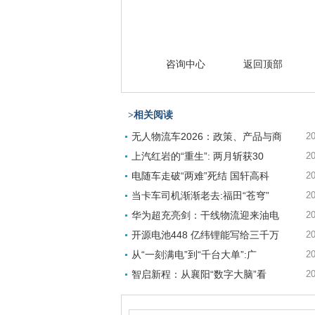
咨询中心
返回顶部
>相关阅读
无人物流车2026：政策、产品与商
20
上汽红岩的“重生”: 两月斩获30
20
电随车走破“两难”死结 国轩高科
20
当卡车司机渐渐老去:福田“苍穹”
20
华为超充亮剑：干线物流迎来油电
20
开源电池448 亿纬锂能写给三千万
20
从“一刻满电”到“千台大单”:广
20
智启新程：从襄阳“数字大脑”看
20