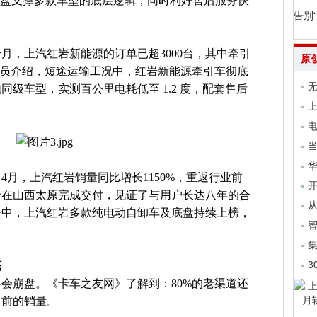
底盘支撑多款车型的底层逻辑，同时利好售后服务快
告别
月，上汽红岩新能源的订单已超3000台，其中牵引
原
人员介绍，短途运输工况中，红岩新能源牵引车彻底
无
级车型，实测百公里电耗低至 1.2 度，配套售后
上
电
当
4月，上汽红岩销量同比增长1150%，重返行业前
开
重卡在山西太原完成交付，见证了与用户长达八年的合
从
告中，上汽红岩多款纯电动自卸车及底盘持续上榜，
集
3
底
会崩盘。《卡车之友网》了解到：80%的老渠道还
当前的销量。