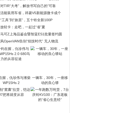
对TIR“大考”，解放书写自己的“可靠
灵活能装用车省，祥菱V5新能源微卡成个
“工具”到“旅居”，五十铃全新100P
放轻卡：走吧，一起过“省”夏
马可Z上海品鉴会暨智蓝ES1批量签约圆
风OpenVAN告别“炫技时代” 无人物流
在握，仇珍伟与潍柴
一辆车，30年，一座移
WP15Hs 2
动的良心驿