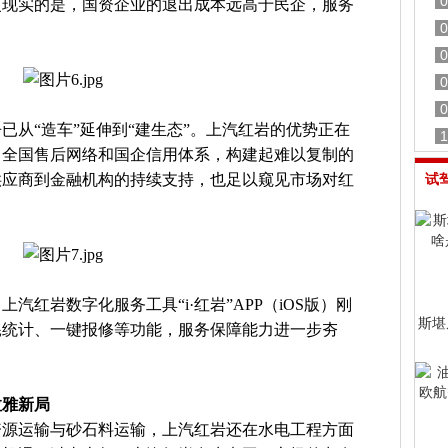
0
更现实的是，国资企业的退出成本远高于民企，服务
0
0
0
0
已从“造车”延伸到“建生态”。上汽红岩的优势正在
1
、全国售后网络和国企信用体系，构建起难以复制的
供应商到金融机构的持续支持，也足以窥见市场对红
试
汽红岩数字化服务工具“i·红岩”APP（iOS版）刚
斯堪尼
耗统计、一键报修等功能，服务保障能力进一步夯
拉雅新局
资源运输与砂石料运输，上汽红岩还在水电工程方面