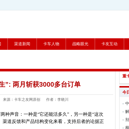
闻
渠道新闻
卡车人物
战略眼光
卡友互动
重
”: 两月斩获3000多台订单
今
6-04 来源：卡车之友网原创 作者：李晓川
中
两种声音：一种是“它还能活多久”，另一种是“这次
、渠道反馈和产品结构变化来看，支持后者的论据正
极