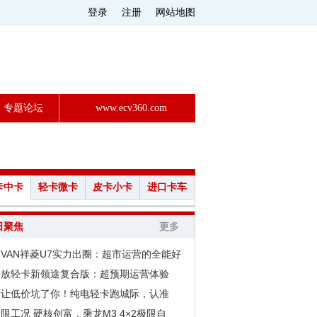
登录
注册
网站地图
专题论坛
www.ecv360.com
卡中卡
轻卡微卡
皮卡小卡
进口卡车
日聚焦
更多
VAN祥菱U7实力出圈：超市运营的全能好
解放轻卡新领途复合版：超预期运营体验
别让低价坑了你！纯电轻卡跑城际，认准
限工况 硬核创富，乘龙M3 4×2极限自