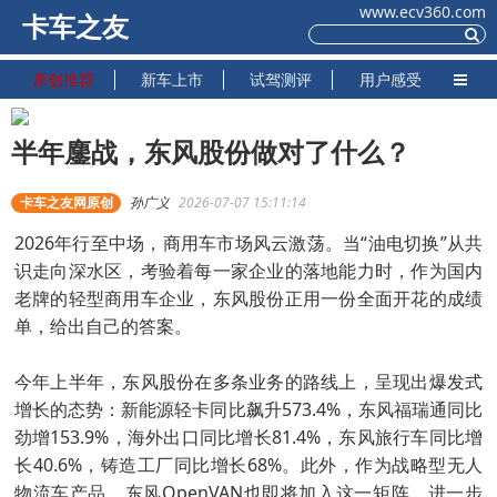
www.ecv360.com
卡车之友
原创推荐
新车上市
试驾测评
用户感受
半年鏖战，东风股份做对了什么？
卡车之友网原创
孙广义
2026-07-07 15:11:14
2026年行至中场，商用车市场风云激荡。当“油电切换”从共
识走向深水区，考验着每一家企业的落地能力时，作为国内
老牌的轻型商用车企业，东风股份正用一份全面开花的成绩
单，给出自己的答案。
今年上半年，东风股份在多条业务的路线上，呈现出爆发式
增长的态势：新能源轻卡同比飙升573.4%，东风福瑞通同比
劲增153.9%，海外出口同比增长81.4%，东风旅行车同比增
长40.6%，铸造工厂同比增长68%。此外，作为战略型无人
物流车产品，东风OpenVAN也即将加入这一矩阵，进一步