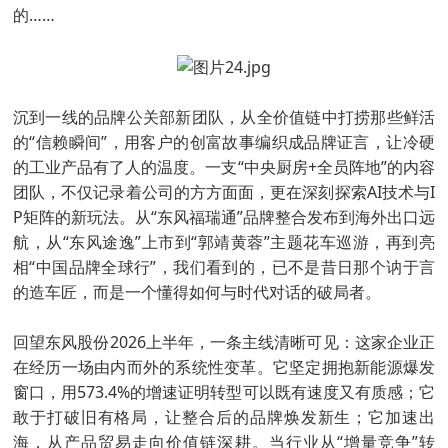
的……
沉到一线的品牌公关部新团队，从全价值链中打捞那些鲜活
的“信赖瞬间”，用客户的创富故事编织成品牌证言，让冷硬
的工业产品有了人的温度。一支“中央厨房+全员阵地”的内容
团队，不仅记录着公司的方方面面，更在深刻探索AI技术与I
P矩阵的新玩法。从“东风福瑞通”品牌整合发布到海外出口远
航，从“东风途逸”上市到“郭靖黄蓉”主题花车巡游，再到亮
相“中国品牌全球行”，我们看到的，已不是昔日那个讷于言
的造车匠，而是一个懂得如何与时代对话的破局者。
回望东风股份2026上半年，一条主线清晰可见：这家企业正
在经历一场由内而外的系统性变革。它坚定拥抱新能源爆发
窗口，用573.4%的增速证明转型可以既有速度又有质感；它
敢于打破旧有格局，让整合后的品牌焕发新生；它加速出
海，从产品贸易走向价值链深耕。当行业从“增量竞争”转