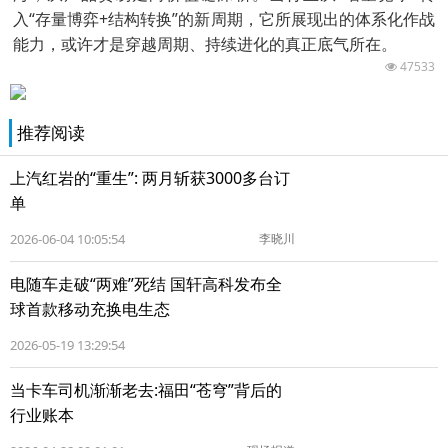
入“存量博弈+结构转换”的新周期，它所展现出的体系化作战
能力，或许才是穿越周期、持续进化的真正底气所在。
47533
推荐阅读
上汽红岩的“重生”: 两月斩获3000多台订
单
2026-06-04 10:05:54
李晓川
电随车走破“两难”死结 国轩高科发布全
球首款移动充换电生态
2026-05-19 13:29:54
当卡车司机渐渐老去:福田“苍穹”背后的
行业账本