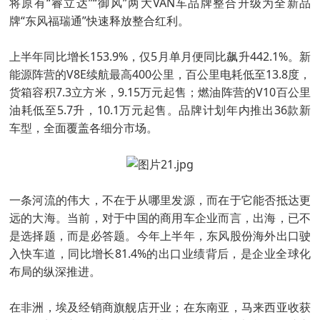
将原有“睿立达”“御风”两大VAN车品牌整合升级为全新品
牌“东风福瑞通”快速释放整合红利。
上半年同比增长153.9%，仅5月单月便同比飙升442.1%。新
能源阵营的V8E续航最高400公里，百公里电耗低至13.8度，
货箱容积7.3立方米，9.15万元起售；燃油阵营的V10百公里
油耗低至5.7升，10.1万元起售。品牌计划年内推出36款新
车型，全面覆盖各细分市场。
一条河流的伟大，不在于从哪里发源，而在于它能否抵达更
远的大海。当前，对于中国的商用车企业而言，出海，已不
是选择题，而是必答题。今年上半年，东风股份海外出口驶
入快车道，同比增长81.4%的出口业绩背后，是企业全球化
布局的纵深推进。
在非洲，埃及经销商旗舰店开业；在东南亚，马来西亚收获