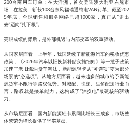
200台商用车订单；在大洋洲，首次登陆澳大利亚右舵市
场；在拉美，斩获108台东风福瑞通纯电VAN订单。截至202
5年底，全球销售和服务网络已超1000家，真正从“走出
去”迈向“扎下根”。
亮眼成绩的背后，是外部机遇与内部变革的双重驱动。
从国家层面看，上半年，我国延续了新能源汽车的税收优惠
政策，《2026年汽车以旧换新补贴实施细则》等一揽子政策
加速了老旧燃油货车淘汰，新能源轻卡从“可选项”变为部分
场景的“必选项”。从地方层面看，越来越多的城市给予新能
源货车不限行等路权优势。对城配、快递、生鲜配送行业而
言，路权就是接单能力，这构成了“油换电”最硬核的驱动
力。
从市场层面看，国内新能源轻卡累同比增长三成多，市场整
体繁荣为增长提供了坚实基盘。