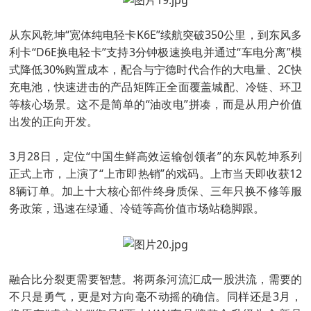
从东风乾坤“宽体纯电轻卡K6E”续航突破350公里，到东风多
利卡“D6E换电轻卡”支持3分钟极速换电并通过“车电分离”模
式降低30%购置成本，配合与宁德时代合作的大电量、2C快
充电池，快速进击的产品矩阵正全面覆盖城配、冷链、环卫
等核心场景。这不是简单的“油改电”拼凑，而是从用户价值
出发的正向开发。
3月28日，定位“中国生鲜高效运输创领者”的东风乾坤系列
正式上市，上演了“上市即热销”的戏码。上市当天即收获12
8辆订单。加上十大核心部件终身质保、三年只换不修等服
务政策，迅速在绿通、冷链等高价值市场站稳脚跟。
融合比分裂更需要智慧。将两条河流汇成一股洪流，需要的
不只是勇气，更是对方向毫不动摇的确信。同样还是3月，