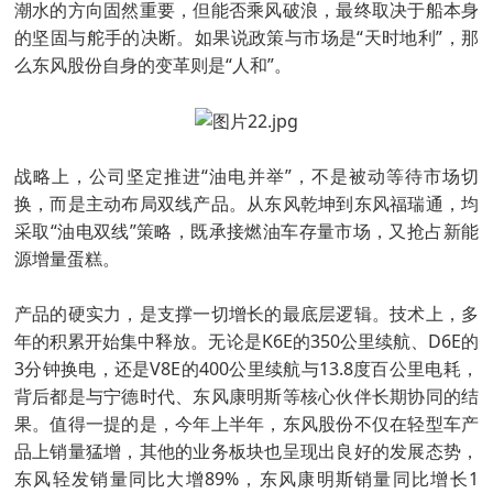
潮水的方向固然重要，但能否乘风破浪，最终取决于船本身
的坚固与舵手的决断。如果说政策与市场是“天时地利”，那
么东风股份自身的变革则是“人和”。
战略上，公司坚定推进“油电并举”，不是被动等待市场切
换，而是主动布局双线产品。从东风乾坤到东风福瑞通，均
采取“油电双线”策略，既承接燃油车存量市场，又抢占新能
源增量蛋糕。
产品的硬实力，是支撑一切增长的最底层逻辑。技术上，多
年的积累开始集中释放。无论是K6E的350公里续航、D6E的
3分钟换电，还是V8E的400公里续航与13.8度百公里电耗，
背后都是与宁德时代、东风康明斯等核心伙伴长期协同的结
果。值得一提的是，今年上半年，东风股份不仅在轻型车产
品上销量猛增，其他的业务板块也呈现出良好的发展态势，
东风轻发销量同比大增89%，东风康明斯销量同比增长1