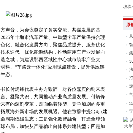
坡坎
原
多方声音，为会议奠定了务实交流、共谋发展的基
从
2025年十堰市汽车产量、中重型卡车产量保持合理
绿色化、融合化发展方向，聚焦品质提升、服务优化
速技术迭代，优化能源结构，推动商用车产业发展向
集
制造之城，为建设鄂西区域性中心城市筑牢产业支
3
材料、“车路云一体化”应用试点建设，提升供应链
法
新生态。
秘书长付炳锋代表主办方致辞，对各位嘉宾的到来表
气
欲言、凝聚共识，共同推动产业高质量发展。付炳锋
远
所未有的深刻变革，既面临着转型、竞争加剧的多重
拓展海外新市场的发展机遇。他在致辞中提出4点建
生命周期低碳生态；二是强化数智融合，打造全球领
全球布局，加快从产品输出向体系共建转型；四是加