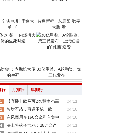
一刻满电”到“千台大
智启新程：从襄阳“数字
单”:广
大脑”看
砍“柴”：内燃机大佬
30亿重整、A轮融资、第
的生死
三代发布：
排行
月排行
年排行
1
【直播】欧马可Z智慧生态高
04/11
2
坡坎不怂，弯道不慌：欧
04/10
3
东风商用车150台牵引车集中
04/10
4
法士特落子宝鸡：25万台产
04/11