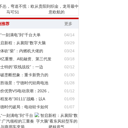
不怂，弯道不慌：欧
从贵阳到织金，龙哥最中
马可S1
意欧航的
创推荐
更多
“一刻满电”到“千台大单
04/14
智启新程：从襄阳“数字大脑
03/29
体砍“柴”：内燃机大佬的
03/24
0亿重整、A轮融资、第三代发
03/18
士特的“双线战役”：一边
02/12
打破垄断想象：重卡新势力的
01/30
定胜场景：宁德时代轻商电池
01/28
价优势VS电动浪潮：2026，
01/12
程发布“30111”战略：以A
01/09
宁德时代破局：电动轻卡如何
01/07