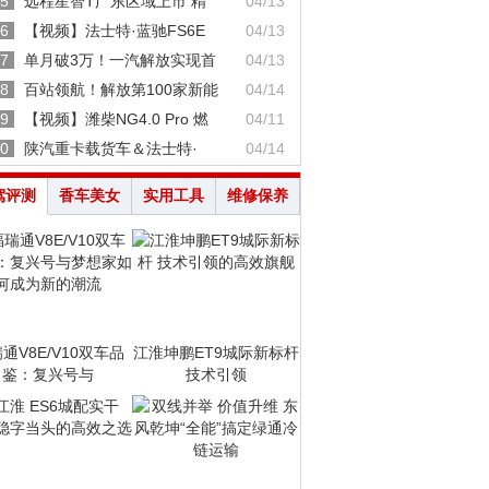
5
远程星智T广东区域上市 精
04/13
6
【视频】法士特·蓝驰FS6E
04/13
7
单月破3万！一汽解放实现首
04/13
8
百站领航！解放第100家新能
04/14
9
【视频】潍柴NG4.0 Pro 燃
04/11
0
陕汽重卡载货车＆法士特·
04/14
驾评测
香车美女
实用工具
维修保养
通V8E/V10双车品
江淮坤鹏ET9城际新标杆
鉴：复兴号与
技术引领