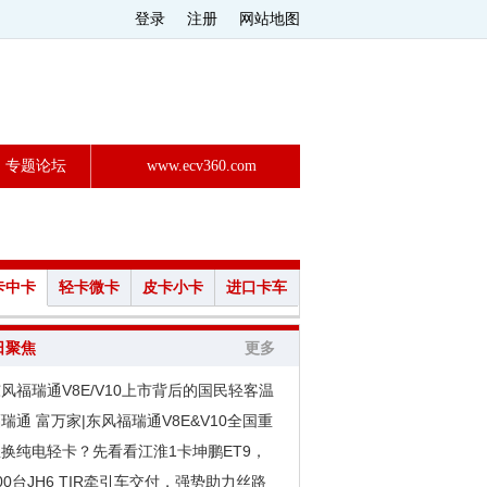
登录
注册
网站地图
专题论坛
www.ecv360.com
卡中卡
轻卡微卡
皮卡小卡
进口卡车
日聚焦
更多
风福瑞通V8E/V10上市背后的国民轻客温
瑞通 富万家|东风福瑞通V8E&V10全国重
换纯电轻卡？先看看江淮1卡坤鹏ET9，
00台JH6 TIR牵引车交付，强势助力丝路