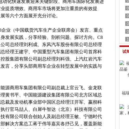
0
电动化快速发展迎来关键阶段、商用车国际化发展进
0
产业提质增效、商用车市场将更加注重质的有效提
发展等六个方面展开充分讨论。
0
0
8企业（中国载货汽车生产企业联席会）发言、重点
0
身发展实践，分享经验、剖析问题、探讨方向。C8
1
限公司总经理刘利成、东风汽车股份有限公司总经理
副总经理王建宇、中国重型汽车集团有限公司首席科
试
车控股集团有限公司副总经理刘科强、上汽红岩汽车
次发言，分享头部商用车企业在转型发展中的实践与
新能源商用车集团有限公司副总裁上官云飞、金龙联
福瑞
经理黄书平、中国能源建设集团有限公司北方区域总
副总裁及发动机事业部中国区总经理汪开军、嬴彻科
席执行官马喆人、白犀牛智达（北京）科技有限公司
科技有限公司联合创始人及副总经理王敏、宁德时代
业部解决方案总工蒋于伟等嘉宾各抒己见，覆盖新能