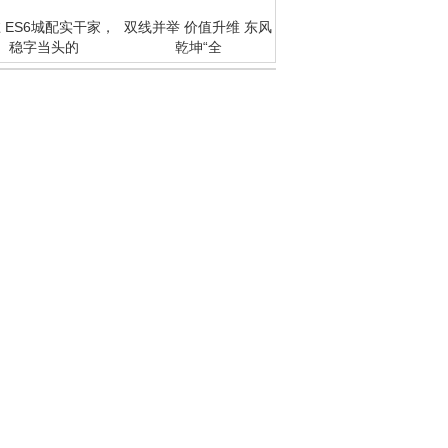
 ES6城配实干家，
双线并举 价值升维 东风
稳字当头的
乾坤“全