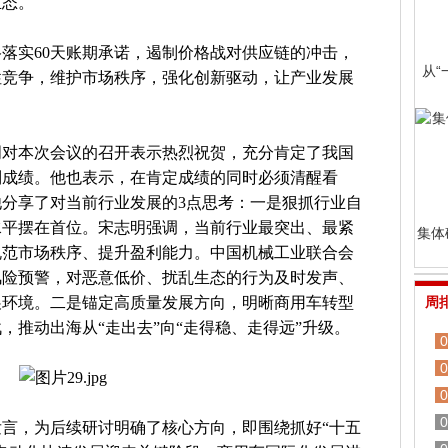
生态。
落实60天账期承诺，遏制价格战对供应链的冲击，
从“
性竞争，维护市场秩序，强化创新驱动，让产业发展
明对本次会议的召开表示热烈祝贺，充分肯定了我国
列成绩。他也表示，在肯定成绩的同时必须清醒看
分享了对当前行业发展的3点思考：一是狠抓行业自
水平摆在首位。宋志明强调，当前行业最突出、最紧
集体
规范市场秩序、提升盈利能力。中国机械工业联合会
风险预警，对恶意低价、扰乱生态的行为及时发声、
展环境。二是锚定高质量发展方向，明晰商用车转型
周
，推动出海从“走出去”向“走得稳、走得远”升级。
0
0
0
0
言，为后续研讨明确了核心方向，即围绕抓好“十五