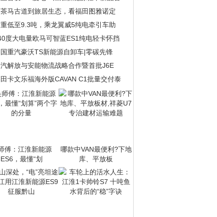
从茶马古道到旅居生态，看福田图雅诺定
重低至9.3吨，乘龙翼威5纯电牵引车助
40度大电量欧马可智蓝ES1纯电轻卡怀挡
国重汽豪沃TS新能源自卸车|零碳先锋
一汽解放与安能物流战略合作暨首批J6E
田卡文乐福海外版CAVAN C1批量交付泰
师傅：江淮新能源
哪款中VAN最便利?下地
ES6，最懂“划
库、平放板