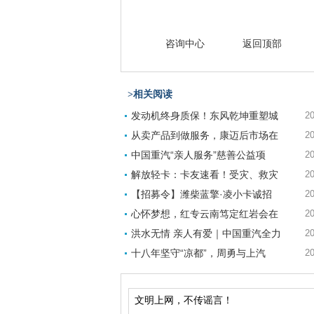
咨询中心
返回顶部
>相关阅读
发动机终身质保！东风乾坤重塑城
20
从卖产品到做服务，康迈后市场在
20
中国重汽“亲人服务”慈善公益项
20
解放轻卡：卡友速看！受灾、救灾
20
【招募令】潍柴蓝擎·凌小卡诚招
20
心怀梦想，红专云南笃定红岩会在
20
洪水无情 亲人有爱｜中国重汽全力
20
十八年坚守“凉都”，周勇与上汽
20