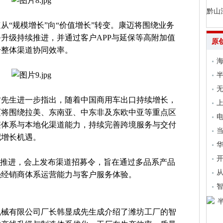
黔山
速从“规模增长”向“价值增长”转变。康迈将围绕业务
升级持续推进，并通过客户APP与延保等高附加值
原
升整体渠道协同效率。
海
无
坊先生进一步指出，随着中国商用车出口持续增长，
上
迈将围绕拉美、东南亚、中东非及东欧中亚等重点区
电
链体系与本地化渠道能力，持续完善跨境服务与交付
当
配增长机遇。
开
化推进，会上发布渠道招募令，旨在通过多品系产品
从
强经销商体系运营能力与客户服务体验。
机械有限公司厂长韩显成先生成介绍了潍坊工厂的智