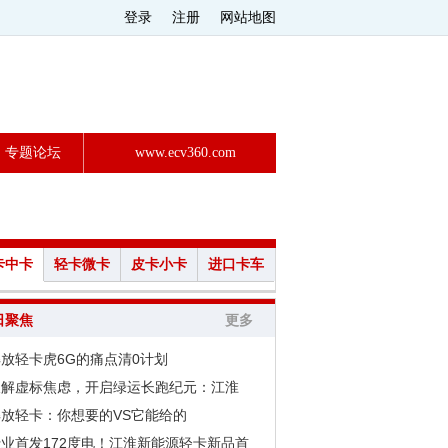
登录
注册
网站地图
专题论坛
www.ecv360.com
卡中卡
轻卡微卡
皮卡小卡
进口卡车
日聚焦
更多
放轻卡虎6G的痛点清0计划
破解虚标焦虑，开启绿运长跑纪元：江淮
解放轻卡：你想要的VS它能给的
行业首发172度电！江淮新能源轻卡新品首