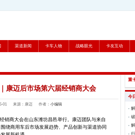
闻
渠道新闻
卡车人物
战略眼光
卡友互动
重
河｜康迈后市场第六届经销商大会
今
-06-01 来源：康迈 作者：
小编辑
解
六届经销商大会在山东潍坊昌邑举行。康迈团队与来自
，围绕商用车后市场发展趋势、产品创新与渠道协同
场发展新机遇。