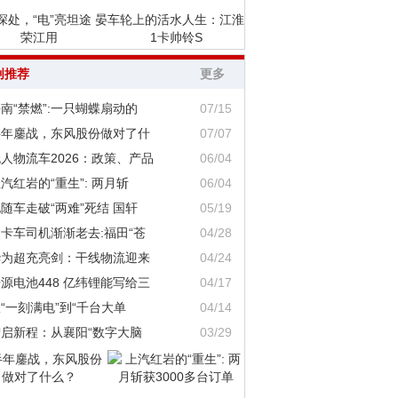
深处，“电”亮坦途 晏
车轮上的活水人生：江淮
荣江用
1卡帅铃S
创推荐
更多
南“禁燃”:一只蝴蝶扇动的
07/15
半年鏖战，东风股份做对了什
07/07
人物流车2026：政策、产品
06/04
汽红岩的“重生”: 两月斩
06/04
随车走破“两难”死结 国轩
05/19
卡车司机渐渐老去:福田“苍
04/28
华为超充亮剑：干线物流迎来
04/24
源电池448 亿纬锂能写给三
04/17
“一刻满电”到“千台大单
04/14
智启新程：从襄阳“数字大脑
03/29