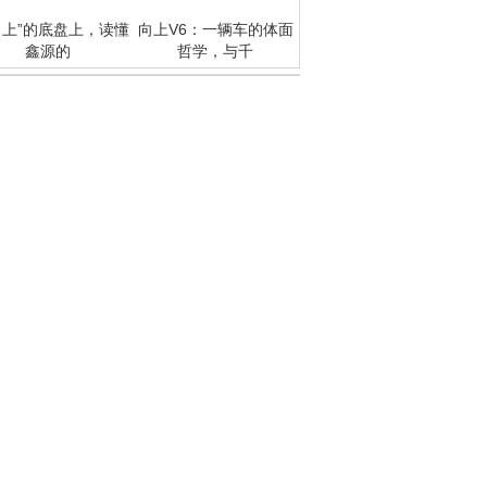
向上”的底盘上，读懂
向上V6：一辆车的体面
鑫源的
哲学，与千