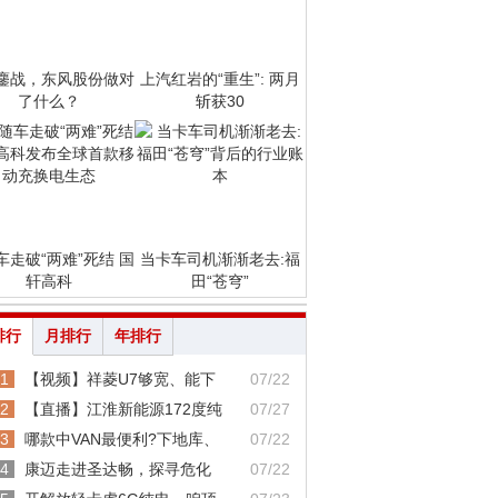
鏖战，东风股份做对
上汽红岩的“重生”: 两月
了什么？
斩获30
车走破“两难”死结 国
当卡车司机渐渐老去:福
轩高科
田“苍穹”
排行
月排行
年排行
1
【视频】祥菱U7够宽、能下
07/22
2
【直播】江淮新能源172度纯
07/27
3
哪款中VAN最便利?下地库、
07/22
4
康迈走进圣达畅，探寻危化
07/22