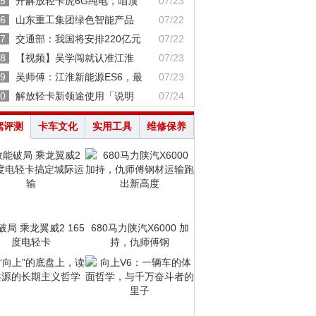
5
开解放轻卡虎6G纯电，咱顶
07/23
6
山东重工集团绿色智能产品
07/22
7
交通部：我国将安排220亿元
07/22
8
【视频】吴学闯就认准江淮
07/23
9
吴师傅：江淮新能源ES6，最
07/23
0
解放轻卡新领途使用「说明
07/24
驾评测
卡车文化
实用工具
维修保养
破局 乘龙翼威2 165
680马力陕汽X6000 加
度电轻卡
持，仇师傅钢