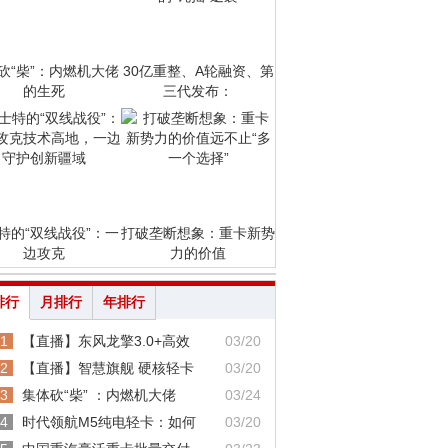
砍“柴”：内燃机大佬
30亿重整、A轮融资、第
的生死
三代发布：
特的“双线战役”：一
打破垄断想象：重卡新势
边攻克
力的价值
排行
月排行
年排行
1
【直播】东风龙擎3.0+高效
03/20
2
【直播】智慧旗舰 硬核轻卡
03/20
3
集体砍“柴” ：内燃机大佬
03/24
4
时代领航M5纯电轻卡：如何
03/20