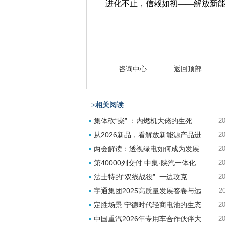
进化不止，信赖如初——解放新
咨询中心
返回顶部
>相关阅读
集体砍“柴” ：内燃机大佬的生死
20
从2026新品，看解放新能源产品进
20
两会解读：透视绿电如何成为发展
20
第40000列交付 中集·陕汽一体化
20
法士特的“双线战役”: 一边攻克
20
宇通集团2025高质量发展答卷与远
2
定胜场景:宁德时代轻商电池的生态
20
中国重汽2026年专用车合作伙伴大
20