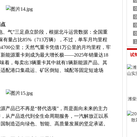
0
0
0
拐点
0
电、气”三足鼎立阶段，根据北斗运营数据：全国重
0
保有量占比85%（713万辆），不过，单车月均里程
1
5年的4700公里；天然气重卡凭借1万公里的月均里程，牢
能源重卡则成为最大增长极——2025年销量达18
试
意味着，每卖出3辆重卡其中就有1辆新能源产品。其
完美适配港口集疏运、矿区倒短、城配等固定短途场
潍柴
能源产品已不再是“替代选项”，而是面向未来的主力
耕，从产品迭代到全生命周期服务，一汽解放正以系
中国制造迈向绿色、智能、高质量发展的坚定承诺。