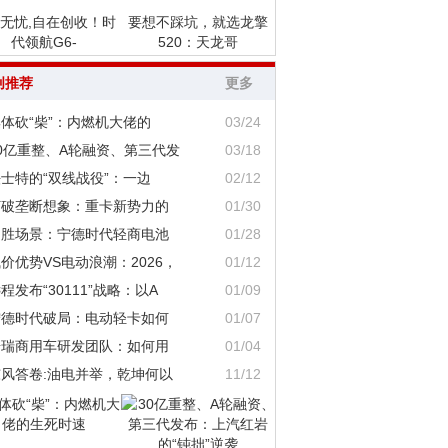
无忧,自在创收！时
要想不踩坑，就选龙擎
代领航G6-
520：天龙哥
创推荐
更多
体砍“柴”：内燃机大佬的
03/24
0亿重整、A轮融资、第三代发
03/18
士特的“双线战役”：一边
02/12
打破垄断想象：重卡新势力的
01/30
定胜场景：宁德时代轻商电池
01/28
价优势VS电动浪潮：2026，
01/12
程发布“30111”战略：以A
01/09
宁德时代破局：电动轻卡如何
01/07
奇瑞商用车研发团队：如何用
01/04
东风答卷:油电并举，乾坤何以
11/12