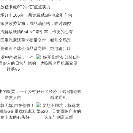
放轻卡虎6G的“亿”点点实力
场订车106台！乘龙翼威5纯电牵引车佛
国家发改委宣布：成品油价格，临时调控
汽解放鹰腾6×4 NG牵引车，卡友的心有
中国重汽豪沃重卡批量交付，赋能全场景
欧曼银河全球价值品鉴之旅（纯电篇）煤
中的银翼：一个乡村
好开又经济 江铃E路达唤
送货人的
醒老司机