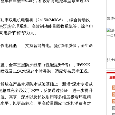
车自重低至9.4吨，相较后背电池车型减重近0.5
集体
双电机电驱桥（2×150/240kW），综合传动效
胎、热泵热管理系统、高效制动能量回收系统等，综合电
，年均电费节省约2万元。
仅电耗低，且支持智能补电。提供5年质保，全生命
法士
，全车三层防护线束（性能提升5倍），IP6K9K
喷洗及1.2米水深24小时浸泡，适应复杂恶劣工况。
周
解放在产品常规防水试验基础上，新增“深水专项试
0
键总成完全浸没于水中，反复通过验证，进一步提升
0
高温、高寒、深水以及长效耐用等多维度极端环境精
0
先水平，以更高标准、更高质量回应市场和消费者对
0