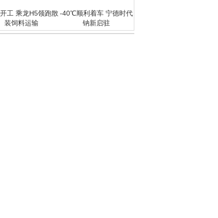
26开工 乘龙H5领跑散
-40℃顺利着车 宁德时代
装饲料运输
钠新启驻