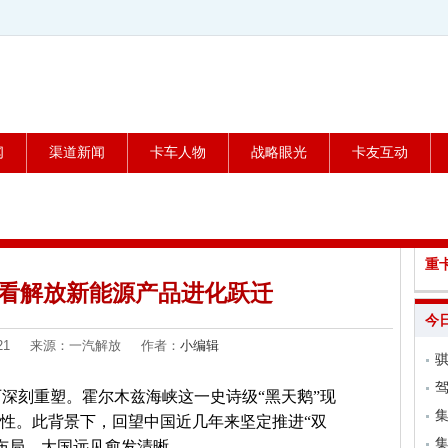
闻
渠道新闻
卡车人物
战略眼光
卡友互动
重
，看解放新能源产品进化跃迁
今
03-21 来源：一汽解放 作者：
小编辑
骐
驾
历深刻重塑。霍尔木兹海峡这一史诗级“黑天鹅”现
集
迫性。此背景下，回望中国近几年来坚定推进“双
集
布局，大国远见愈发清晰。