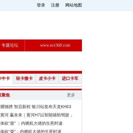
登录
注册
网站地图
专题论坛
www.ecv360.com
卡中卡
轻卡微卡
皮卡小卡
进口卡车
日聚焦
更多
骥驰骋 智启新程 银川站发布天龙KH63
黄河 赢未来｜黄河H7以智能辅助驾驶，
体砍“柴” ：内燃机大佬的生死时速
体砍“柴”：内燃机大佬的生死时速