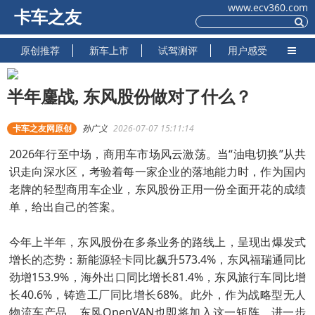
www.ecv360.com
卡车之友
原创推荐
新车上市
试驾测评
用户感受
半年鏖战, 东风股份做对了什么？
卡车之友网原创
孙广义
2026-07-07 15:11:14
2026年行至中场，商用车市场风云激荡。当“油电切换”从共
识走向深水区，考验着每一家企业的落地能力时，作为国内
老牌的轻型商用车企业，东风股份正用一份全面开花的成绩
单，给出自己的答案。
今年上半年，东风股份在多条业务的路线上，呈现出爆发式
增长的态势：新能源轻卡同比飙升573.4%，东风福瑞通同比
劲增153.9%，海外出口同比增长81.4%，东风旅行车同比增
长40.6%，铸造工厂同比增长68%。此外，作为战略型无人
物流车产品，东风OpenVAN也即将加入这一矩阵，进一步