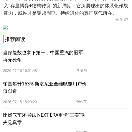
入“存量博弈+结构转换”的新周期，它所展现出的体系化作战
能力，或许才是穿越周期、持续进化的真正底气所在。
5187
推荐阅读
当保险数也拿下第一，中国重汽的冠军
再无死角
2026-07-16 16:01:43
李晓川
销量攀升163% 斯堪尼亚全维赋能用户价
值创造
2026-07-15 18:23:20
张久英
比燃气车还省钱 NEXT ERA重卡“三实”功
夫见真章