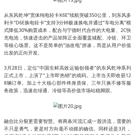
从东风乾坤“宽体纯电轻卡K6E”续航突破350公里，到东风多
利卡“D6E换电轻卡”支持3分钟极速换电并通过“车电分离”模
式降低30%购置成本，配合与宁德时代合作的大电量、2C快
充电池，快速进击的产品矩阵正全面覆盖城配、冷链、环卫
等核心场景。这不是简单的“油改电”拼凑，而是从用户价值
出发的正向开发。
3月28日，定位“中国生鲜高效运输创领者”的东风乾坤系列
正式上市，上演了“上市即热销”的戏码。上市当天即收获12
8辆订单。加上十大核心部件终身质保、三年只换不修等服
务政策，迅速在绿通、冷链等高价值市场站稳脚跟。
融合比分裂更需要智慧。将两条河流汇成一股洪流，需要的
不只是勇气，更是对方向毫不动摇的确信。同样还是3月，