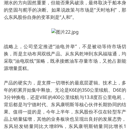
潮水的方向固然重要，但能否乘风破浪，最终取决于船本身
的坚固与舵手的决断。如果说政策与市场是“天时地利”，那
么东风股份自身的变革则是“人和”。
战略上，公司坚定推进“油电并举”，不是被动等待市场切
换，而是主动布局双线产品。从东风乾坤到东风福瑞通，均
采取“油电双线”策略，既承接燃油车存量市场，又抢占新能
源增量蛋糕。
产品的硬实力，是支撑一切增长的最底层逻辑。技术上，多
年的积累开始集中释放。无论是K6E的350公里续航、D6E的
3分钟换电，还是V8E的400公里续航与13.8度百公里电耗，
背后都是与宁德时代、东风康明斯等核心伙伴长期协同的结
果。值得一提的是，今年上半年，东风股份不仅在轻型车产
品上销量猛增，其他的业务板块也呈现出良好的发展态势，
东风轻发销量同比大增89%，东风康明斯销量同比增长1