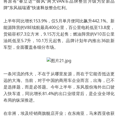
将原有“睿立达”“御风”两大VAN车品牌整合升级为全新品
牌“东风福瑞通”快速释放整合红利。
上半年同比增长153.9%，仅5月单月便同比飙升442.1%。新
能源阵营的V8E续航最高400公里，百公里电耗低至13.8度，
货箱容积7.3立方米，9.15万元起售；燃油阵营的V10百公里
油耗低至5.7升，10.1万元起售。品牌计划年内推出36款新
车型，全面覆盖各细分市场。
一条河流的伟大，不在于从哪里发源，而在于它能否抵达更
远的大海。当前，对于中国的商用车企业而言，出海，已不
是选择题，而是必答题。今年上半年，东风股份海外出口驶
入快车道，同比增长81.4%的出口业绩背后，是企业全球化
布局的纵深推进。
在非洲，埃及经销商旗舰店开业；在东南亚，马来西亚收获