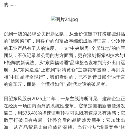
的……
沉到一线的品牌公关部新团队，从全价值链中打捞那些鲜活
的“信赖瞬间”，用客户的创富故事编织成品牌证言，让冷硬
的工业产品有了人的温度。一支“中央厨房+全员阵地”的内容
团队，不仅记录着公司的方方面面，更在深刻探索AI技术与I
P矩阵的新玩法。从“东风福瑞通”品牌整合发布到海外出口远
航，从“东风途逸”上市到“郭靖黄蓉”主题花车巡游，再到亮
相“中国品牌全球行”，我们看到的，已不是昔日那个讷于言
的造车匠，而是一个懂得如何与时代对话的破局者。
回望东风股份2026上半年，一条主线清晰可见：这家企业正
在经历一场由内而外的系统性变革。它坚定拥抱新能源爆发
窗口，用573.4%的增速证明转型可以既有速度又有质感；它
敢于打破旧有格局，让整合后的品牌焕发新生；它加速出
海，从产品贸易走向价值链深耕。当行业从“增量竞争”转