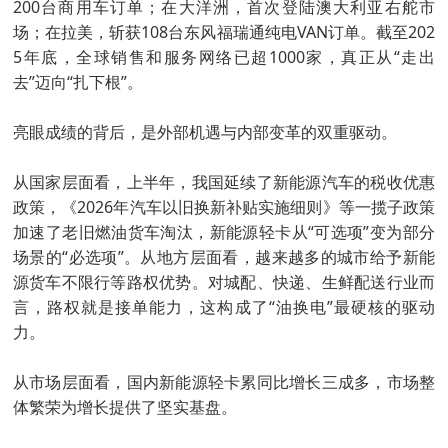
200台商用车订单；在大洋洲，首次登陆澳大利亚右舵市
场；在拉美，斩获108台东风福瑞通纯电VAN订单。截至202
5年底，全球销售和服务网络已超1000家，真正从“走出
去”迈向“扎下根”。
亮眼成绩的背后，是外部机遇与内部变革的双重驱动。
从国家层面看，上半年，我国延续了新能源汽车的税收优惠
政策，《2026年汽车以旧换新补贴实施细则》等一揽子政策
加速了老旧燃油货车淘汰，新能源轻卡从“可选项”变为部分
场景的“必选项”。从地方层面看，越来越多的城市给予新能
源货车不限行等路权优势。对城配、快递、生鲜配送行业而
言，路权就是接单能力，这构成了“油换电”最硬核的驱动
力。
从市场层面看，国内新能源轻卡累同比增长三成多，市场整
体繁荣为增长提供了坚实基盘。