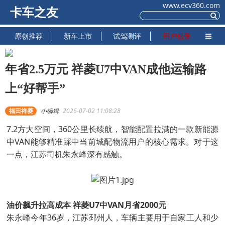
www.ecv360.com
卡车之友
原创推荐
新车上市
试驾测评
用户感受
年省2.5万元 祥菱U7中VAN成他运输路
上“好帮手”
福田祥菱
小编辑
2026-07-02 11:08:28
7.2方大空间，360公里长续航，智能配置拉满的一款新能源
中VAN能够精准踩中当前城配物流用户的核心需求。对于这
一点，江苏司机朱永峰深有感触。
油价飙升拉高成本 祥菱U7中VAN月省2000元
朱永峰今年36岁，江苏邳州人，车辆主要用于自家工人和少