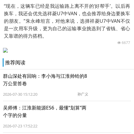
“现在，这辆车已经是我运输路上离不开的‘好帮手’。以后再
换车，我还会优先选祥菱U7中VAN，也会推荐给身边要换车
的朋友。”朱永峰坦言，对他来说，选择祥菱U7中VAN不仅
是一次用车升级，更为自己的运输事业挑选到了省钱、省心
又靠谱的得力搭档。
6677
推荐阅读
群山深处有回响：李小海与江淮帅铃的8
万公里答卷
2026-07-30 15:12:20
孙广义
吴师傅：江淮新能源ES6，最懂“划算”两
个字的分量
2026-07-23 17:52:22