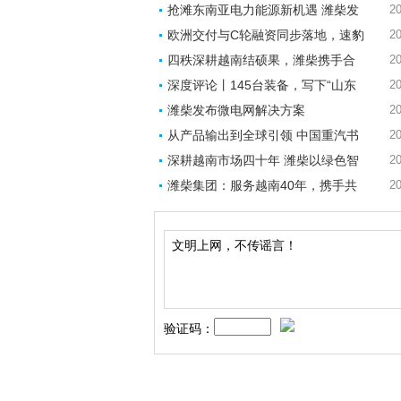
抢滩东南亚电力能源新机遇 潍柴发
20
欧洲交付与C轮融资同步落地，速豹
20
四秩深耕越南结硕果，潍柴携手合
20
深度评论丨145台装备，写下“山东
20
潍柴发布微电网解决方案
20
从产品输出到全球引领 中国重汽书
20
深耕越南市场四十年 潍柴以绿色智
20
潍柴集团：服务越南40年，携手共
20
验证码：