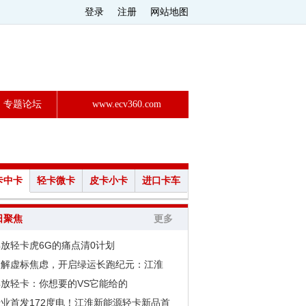
登录
注册
网站地图
专题论坛
www.ecv360.com
卡中卡
轻卡微卡
皮卡小卡
进口卡车
日聚焦
更多
放轻卡虎6G的痛点清0计划
破解虚标焦虑，开启绿运长跑纪元：江淮
解放轻卡：你想要的VS它能给的
行业首发172度电！江淮新能源轻卡新品首