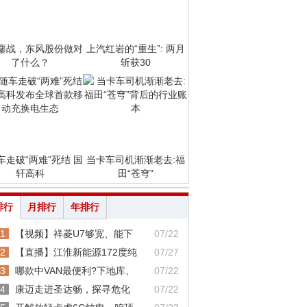
鏖战，东风股份做对
上汽红岩的“重生”: 两月
了什么？
斩获30
车走破“两难”死结 国
当卡车司机渐渐老去:福
轩高科
田“苍穹”
排行
月排行
年排行
1
【视频】祥菱U7够宽、能下
07/22
2
【直播】江淮新能源172度纯
07/27
3
哪款中VAN最便利?下地库、
07/22
4
康迈走进圣达畅，探寻危化
07/22