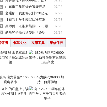
5
开解放轻卡虎6G纯电，咱顶
07/23
6
山东重工集团绿色智能产品
07/22
7
交通部：我国将安排220亿元
07/22
8
【视频】吴学闯就认准江淮
07/23
9
吴师傅：江淮新能源ES6，最
07/23
0
解放轻卡新领途使用「说明
07/24
驾评测
卡车文化
实用工具
维修保养
破局 乘龙翼威2 165
680马力陕汽X6000 加
度电轻卡
持，仇师傅钢