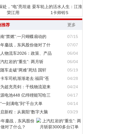
深处，“电”亮坦途 晏
车轮上的活水人生：江淮
荣江用
1卡帅铃S
创推荐
更多
南“禁燃”:一只蝴蝶扇动的
07/15
半年鏖战，东风股份做对了什
07/07
人物流车2026：政策、产品
06/04
汽红岩的“重生”: 两月斩
06/04
随车走破“两难”死结 国轩
05/19
卡车司机渐渐老去:福田“苍
04/28
华为超充亮剑：干线物流迎来
04/24
源电池448 亿纬锂能写给三
04/17
“一刻满电”到“千台大单
04/14
智启新程：从襄阳“数字大脑
03/29