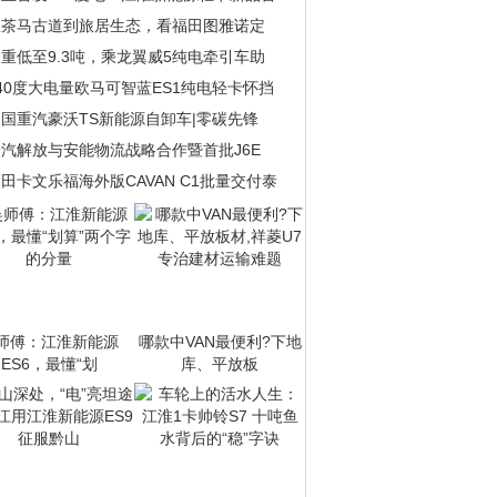
从茶马古道到旅居生态，看福田图雅诺定
重低至9.3吨，乘龙翼威5纯电牵引车助
40度大电量欧马可智蓝ES1纯电轻卡怀挡
国重汽豪沃TS新能源自卸车|零碳先锋
一汽解放与安能物流战略合作暨首批J6E
田卡文乐福海外版CAVAN C1批量交付泰
师傅：江淮新能源
哪款中VAN最便利?下地
ES6，最懂“划
库、平放板