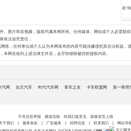
在“
有稿件、图片和音视频，版权均属本网所有。任何媒体、网站或个人必需获
将依法追究责任；
或网络，任何单位或个人认为本网发布的内容可能涉嫌侵犯其合法权益，
，本网在收到上述法律文件后，会尽快移除被控的侵权内容。
专汽网
自主汽车
时代汽车网
客车之友
卡车联盟网
第一商用
不良信息举报 频道信箱 给我们提意见 新版首页上线
关于我们
|
服务条款
|
广告服务
|
招聘信息
|
联系我们
|
网站导
京公网安备 
友网络科技有限公司 卡车之友网站
京ICP备12046180号-1