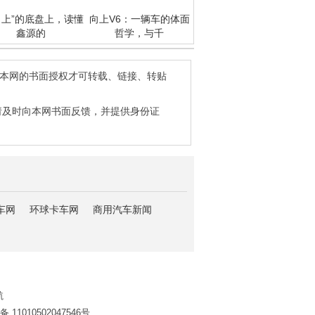
向上”的底盘上，读懂
向上V6：一辆车的体面
鑫源的
哲学，与千
得本网的书面授权才可转载、链接、转贴
请及时向本网书面反馈，并提供身份证
车网
环球卡车网
商用汽车新闻
航
11010502047546号