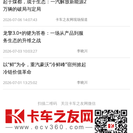
起于煤都，成于生态：一汽解放新能源2
万辆的破局与定局
2026-07-06 14:07:43
卡车之友网现场报道
龙擎3.0+的犍为答卷：一场从产品到服
务生态的升维之战
2026-07-03 10:03:27
李晓川
以“鲜”为令，重汽豪沃“冷鲜峰”宿州掀起
冷链价值革命
2026-07-01 13:25:02
李晓川
扫描二维码 关注卡车之友网微信