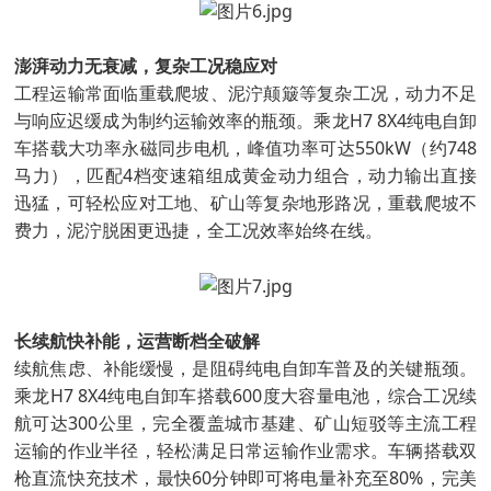
澎湃动力无衰减，复杂工况稳应对
工程运输常面临重载爬坡、泥泞颠簸等复杂工况，动力不足
与响应迟缓成为制约运输效率的瓶颈。乘龙H7 8X4纯电自卸
车搭载大功率永磁同步电机，峰值功率可达550kW（约748
马力），匹配4档变速箱组成黄金动力组合，动力输出直接
迅猛，可轻松应对工地、矿山等复杂地形路况，重载爬坡不
费力，泥泞脱困更迅捷，全工况效率始终在线。
长续航快补能，运营断档全破解
续航焦虑、补能缓慢，是阻碍纯电自卸车普及的关键瓶颈。
乘龙H7 8X4纯电自卸车搭载600度大容量电池，综合工况续
航可达300公里，完全覆盖城市基建、矿山短驳等主流工程
运输的作业半径，轻松满足日常运输作业需求。车辆搭载双
枪直流快充技术，最快60分钟即可将电量补充至80%，完美