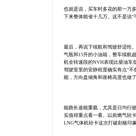
也就是说，买车时多花的那一万
下来整体能省十几万。这不是说“
最后，再说下续航和驾驶舒适性。全
气瓶和15升的小油箱，整车续航超
机全转速段的NVH表现比柴油车
驾驶室里的安静程度确实有点“不
能，方向盘倾角和座椅高度也做
能跑长途能重载，尤其是日均行
实值得重点看一看。以前燃气轻卡
LNG气体机轻卡这次打破刻板印