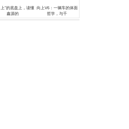
向上”的底盘上，读懂
向上V6：一辆车的体面
鑫源的
哲学，与千