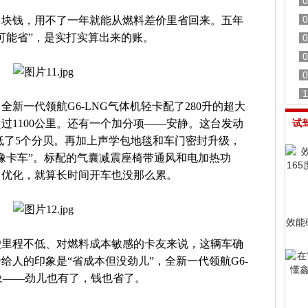
0
0
多块钱，用不了一年就能从燃料差价里省回来。五年
可能省”，是实打实算出来的账。
0
0
0
1
新一代领航G6-LNG气体机轻卡配了280升的超大
过1100公里。还有一个加分项——安静。这台发动
试
低了5个分贝。再加上声学包地毯和车门密封升级，
像卡车”。标配的气囊减震座椅带通风和电加热功
了优化，就算长时间开车也没那么累。
效能
驶里程不低、对燃料成本敏感的卡友来说，这辆车确
给人的印象是“省成本但没劲儿”，全新一代领航G6-
象——劲儿也有了，钱也省了。