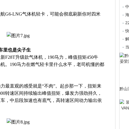
航G6-LNG气体机轻卡，可能会彻底刷新你对四米
海
解
油车里也是尖子生
F28T升级款气体机，190马力，峰值扭矩450牛
机。190马力在燃气轻卡里什么水平，老司机懂的都
力最直观的感受就是“不肉”。起步那一下，扭矩来
黔山
2800转速区间持续输出峰值扭矩，爆发力强劲持久，
超车，中后段加速也有底气，高转速区间动力输出依