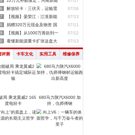
5
22万元补贴落定，河南新能
07/17
6
解放轻卡：三伏天，运输需
07/16
7
【视频】晏荣江：江淮新能
07/13
8
捐赠320万元现金及物资 国
07/11
9
【视频】从1000万善款到一
07/12
0
看懂新能源重卡扩张这盘大
07/13
驾评测
卡车文化
实用工具
维修保养
破局 乘龙翼威2 165
680马力陕汽X6000 加
度电轻卡
持，仇师傅钢