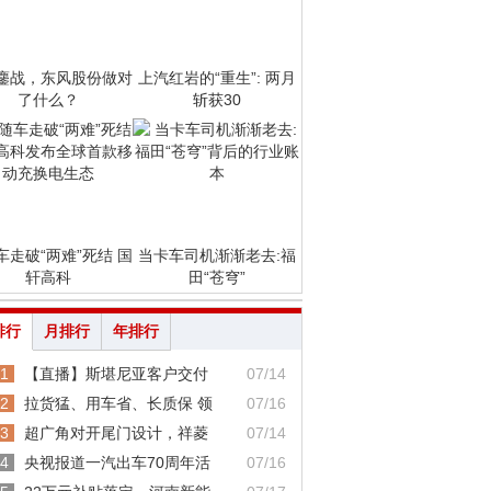
鏖战，东风股份做对
上汽红岩的“重生”: 两月
了什么？
斩获30
车走破“两难”死结 国
当卡车司机渐渐老去:福
轩高科
田“苍穹”
排行
月排行
年排行
1
【直播】斯堪尼亚客户交付
07/14
2
拉货猛、用车省、长质保 领
07/16
3
超广角对开尾门设计，祥菱
07/14
4
央视报道一汽出车70周年活
07/16