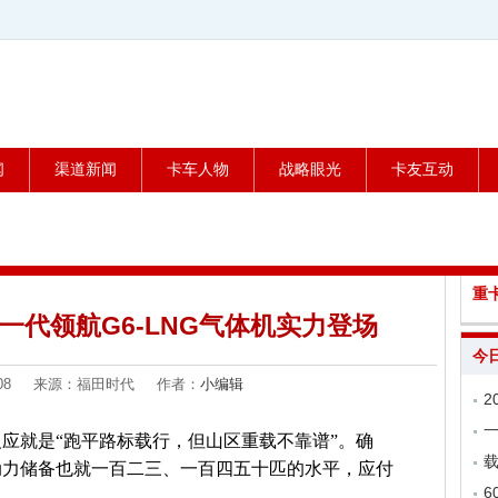
闻
渠道新闻
卡车人物
战略眼光
卡友互动
重
一代领航G6-LNG气体机实力登场
今
07-08 来源：福田时代 作者：
小编辑
应就是“跑平路标载行，但山区重载不靠谱”。确
载
动力储备也就一百二三、一百四五十匹的水平，应付
6