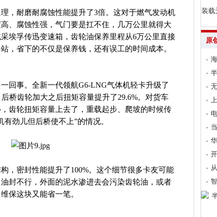
装载
理，耐磨耐腐蚀性能提升了3倍。这对于燃气发动机
度高、腐蚀性强，气门要是扛不住，几万公里就得大
采埃孚传迅变速箱，齿轮油保养里程从6万公里直接
原
务站，省下的不仅是保养钱，还有误工的时间成本。
海
一回事。全新一代领航G6-LNG气体机轻卡升级了
无
%，后桥齿轮加大之后扭矩容量提升了29.6%。对货车
上
心，齿轮扭矩容量上去了，重载起步、爬坡的时候传
电
机有劲儿但后桥使不上”的情况。
当
开
从
构，密封性能提升了100%。这个细节很多卡友可能
，油封不行，外面的泥水渗进去会污染齿轮油，或者
，维保这块又能省一笔。