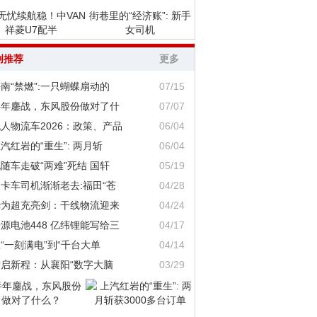
无忧续航稳！中VAN
街巷里的“经济账”: 新手
祥菱U7配半
女司机
创推荐
更多
南“禁燃”:一只蝴蝶扇动的
07/15
半年鏖战，东风股份做对了什
07/07
人物流车2026：政策、产品
06/04
汽红岩的“重生”: 两月斩
06/04
随车走破“两难”死结 国轩
05/19
卡车司机渐渐老去:福田“苍
04/28
华为超充亮剑：干线物流迎来
04/24
源电池448 亿纬锂能写给三
04/17
“一刻满电”到“千台大单
04/14
智启新程：从襄阳“数字大脑
03/29