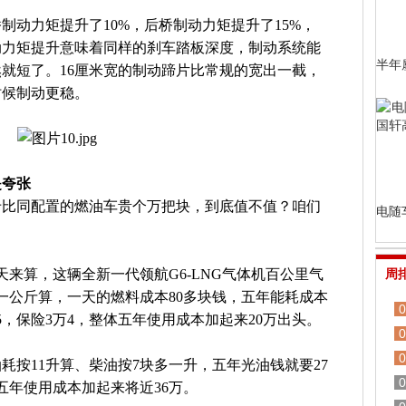
制动力矩提升了10%，后桥制动力矩提升了15%，
动力矩提升意味着同样的刹车踏板深度，制动系统能
半年
就短了。16厘米宽的制动蹄片比常规的宽出一截，
时候制动更稳。
是夸张
卡比同配置的燃油车贵个万把块，到底值不值？咱们
电随
8天来算，这辆全新一代领航G6-LNG气体机百公里气
周
多一公斤算，一天的燃料成本80多块钱，五年能耗成本
0
5，保险3万4，整体五年使用成本加起来20万出头。
0
0
耗按11升算、柴油按7块多一升，五年光油钱就要27
0
五年使用成本加起来将近36万。