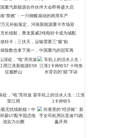
中国重汽新能源合作伙伴大会即将盛大启
南“禁燃”：一只蝴蝶扇动的商用车产
22万元补贴落定，河南新能源重卡市场迎
快充长续航，乘龙翼威2纯电轻卡成为城配
放轻卡：三伏天，运输需要三“服”贴
当保险数也拿下第一，中国重汽的冠军再
深处，“电”亮坦途 晏
车轮上的活水人生：江淮
荣江用
1卡帅铃S