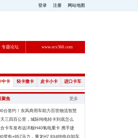
登录
注册
网站地图
专题论坛
www.ecv360.com
卡中卡
轻卡微卡
皮卡小卡
进口卡车
日聚焦
更多
200台签约！东风商用车助力百世物流智慧
一天三四百公里，城际纯电轻卡到底怎么
合卡车发布远洋舰H40氢电重卡 携手捷
00度电+857马力，乘龙H7 8X4纯电自卸车