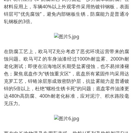
材料应用上，车辆40%以上外观零件采用热镀锌钢板，表面
锌层可“优先腐蚀”，避免内部钢板生锈，防腐能力是普通冷
轧钢板的3倍。
在防腐工艺上，欧马可Z充分考虑了恶劣环境运营带来的腐
蚀问题。欧马可Z 的车身油漆经过1000h耐盐雾、2000h耐
老化测试；即便在沿海地区长期受盐雾侵蚀，也不易掉漆褪
色；聚焦底盘作为“锈蚀重灾区”，底盘所有紧固件均采用达
克罗工艺，锌铬涂层形成致密防护层，抗盐雾能力是普通镀
锌的5倍以上，杜绝“螺栓生锈卡死”的问题；底盘零件油漆更
达480h高防腐、400h耐老化标准，应对泥泞、积水路段毫
无压力。