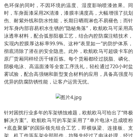
色环保的同时，不因环境的温度、湿度影响喷漆效果。同
时，车身面漆采用2K清漆，漆膜丰满度高，大幅增强了抗划
伤、耐紫外线和防水性能，长期日晒雨淋也不易褪色；而针
对车身内部容易积水生锈的“隐秘角落”，欧航欧马可采用高
泳透率材料，配合弧形阳极工艺，结合内腔防腐注蜡技术，
实现内腔膜厚达标率99.9%。这种“表里如一”的防护体系，
彻底消除了潜在的安全隐患。此外，欧航欧马可超级卡车的
原厂货厢同样经历千锤百炼。每个货厢都经过脱脂、磷化、
阴极电泳、高温面漆等全套工序洗礼，轻松通过720小时盐
雾试验，配合高强钢和新型复合材料的应用，具备高强度与
优异的防腐防锈性能，让客户运营无忧。
针对困扰行业多年的车架锈蚀难题，欧航欧马可给出了“终极
解决方案”。欧航欧马可的车架采用了“单片电泳+总成喷粉
+底盘聚脲”的国际领先组合工艺，即横纵梁、连接板、支
架、机工件等车架全部部件，均预先经过了电泳处理，经过