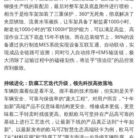
铆接生产线的装配后，最后对整车架及底盘附件进行喷粉，
相当于是给车架加装了三重保护，360°无死角，彻底解决了
夹层锈蚀、流黄水等顽疾，让车架具备了耐盐雾1000小时、
耐老化1000小时的“双1000H”防护能力，可以满足高盐、高
湿作业工况下底盘15年不锈蚀。而在总装细节上，96%的设
备通过执行制造MES系统实现设备互联互通、自动联动，实
现成品全链路可追溯；同时引入自动排序+EMS输送链，极
大消除了运输过程中的磕碰划伤，将近乎“强迫症”的品控发
挥到极致。
持续进化：防腐工艺迭代升级，领先科技高效落地
车辆防腐看似是看不见、摸不着的技术指标，但实则是关乎
车辆安全、可靠与保值率的“庞大工程”。对用户而言，“十年
如新”高端产品不仅意味着结构更安全、维修成本更低，更意
味着二手转卖时残值更高。欧航欧马可坚持在产品高可靠的
基础上进行工艺迭代，让最新下线的产品真正达到“十年如
新”。以最新发布的欧马可Z智慧生态高端轻卡为例，欧马可
Z从“材料应用”和“防腐工艺”两方面进一步升级车辆防腐。在