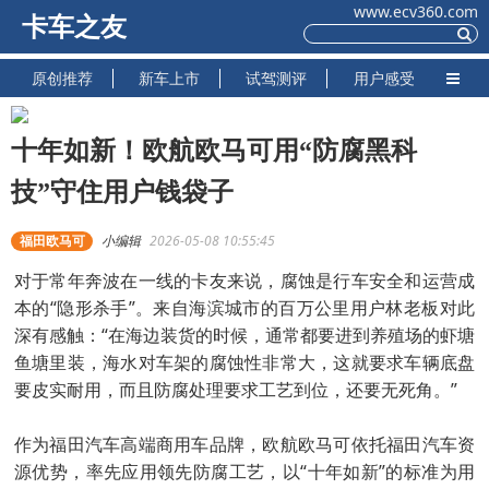
www.ecv360.com
卡车之友
原创推荐
新车上市
试驾测评
用户感受
十年如新！欧航欧马可用“防腐黑科
技”守住用户钱袋子
福田欧马可
小编辑
2026-05-08 10:55:45
对于常年奔波在一线的卡友来说，腐蚀是行车安全和运营成
本的“隐形杀手”。来自海滨城市的百万公里用户林老板对此
深有感触：“在海边装货的时候，通常都要进到养殖场的虾塘
鱼塘里装，海水对车架的腐蚀性非常大，这就要求车辆底盘
要皮实耐用，而且防腐处理要求工艺到位，还要无死角。”
作为福田汽车高端商用车品牌，欧航欧马可依托福田汽车资
源优势，率先应用领先防腐工艺，以“十年如新”的标准为用