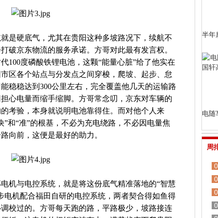
半年
航就是硬底气，尤其在贵阳这种多坡路况下，续航不
会打破京东物流的服务承诺。方哥对此最有发言权。
代100度磷酸铁锂电池，这颗“能量心脏”给了他实在
阳市区各个站点与分发点之间穿梭，爬坡、起步、怠
能稳稳达到300公里左右，完全覆盖他几天的运输路
因担心电量而缩手缩脚。方哥常念叨，京东对车辆的
购的考验，本身就说明电池靠得住。而对他个人来
电随
快”和“准”的根基，不必为充电绕路，不必因电量焦
一路向前，这便是最好的助力。
周
0
0
电机与电控系统，就是将这份底气精准落地的“智慧
0
步电机配合福田自研的电控系统，两者契合得如鱼得
0
心调校过的。方哥每天跑的路，平路极少，坡路接连