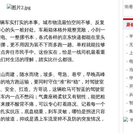
街巷
这辆车实打实的本事。城市物流最怕空间不够、反复
原
省心的头一桩好处。车厢箱体格外规整宽敞，小到一
家电、一整摞书本，各式各样的京东快递都能在里头
腾挪，更不用因为装不下而多跑一趟。单程就能拉够
无
站点奔往市民手中。这份实在，恰是一线司机最看重
上
他们对生活的理解，踏实比什么都强。
电
当
依山而建，随水而绕，坡多、弯急、巷窄，早晚高峰
的地方跑运输，要同时守住“准”和“稳”，对驾驶室
开
开、安全、扛造。方哥说，这辆欧马可智蓝的驾驶室
从
让车内一点不憋闷；气囊座椅柔软又有韧性，能把粗
下来腰不酸背不痛，可以专心盯着路况、记着每一个
集
构扎实抗压，底盘稳重，刹车灵敏，哪怕是拐进只容
陡的坡道，抑或是遇上车流里猝不及防的突发情况，