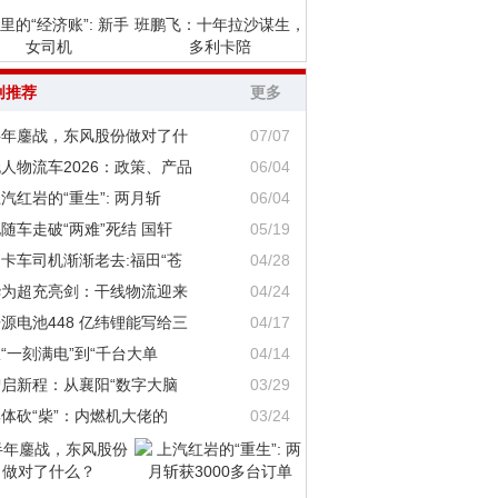
里的“经济账”: 新手
班鹏飞：十年拉沙谋生，
女司机
多利卡陪
创推荐
更多
半年鏖战，东风股份做对了什
07/07
人物流车2026：政策、产品
06/04
汽红岩的“重生”: 两月斩
06/04
随车走破“两难”死结 国轩
05/19
卡车司机渐渐老去:福田“苍
04/28
华为超充亮剑：干线物流迎来
04/24
源电池448 亿纬锂能写给三
04/17
“一刻满电”到“千台大单
04/14
智启新程：从襄阳“数字大脑
03/29
体砍“柴”：内燃机大佬的
03/24