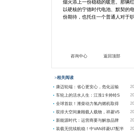
烟火添上一份稳稳的暖意。那辆
以硬核的宁德时代电池、默契的
份期待，也托住一个普通人对于
咨询中心
返回顶部
>相关阅读
康迈轮端：省心更安心，危化运输
20
车轮上的活水人生：江淮1卡帅铃S
20
全球首款！潍柴动力氢内燃机取得
20
双排大空间兼顾载人载物，祥菱V5
20
新能源时代：运营商要与解放品牌
20
装载无忧续航稳！中VAN祥菱U7配半
20