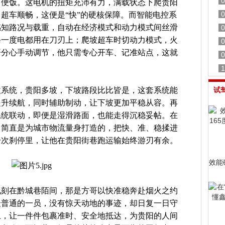
0
常便饭。这电机的扭矩充沛有力，满载状态下爬贵阳
0
超车顺畅，这便是“快”的硬核保障。而智能电控系
感知路况与载重，自动在经济模式和动力模式间丝滑
0
每一度电都用在刀刃上；爬坡超车时切动力模式，火
0
哥分心手动调节，他只需专心开车、记准站点，这就
0
1
收系统，贵阳多坡，下坡路段比比皆是，这套系统能
试
提升续航，同时辅助制动，让下坡更加平稳从容。再
系统联动，即便是湿滑路面，也能走得沉稳妥帖。在
，简直是为城市物流量身打造的，把快、准、稳揉进
一次刹停里，让他在贵阳街巷跑运输始终游刃有余。
效能
浅刻在黔城巷陌间，那是方哥以快准稳奔赴烟火之约
最普通的一员，没有惊天动地的事迹，却日复一日守
上，让一件件包裹准时、安全地抵达，为贵阳的人间