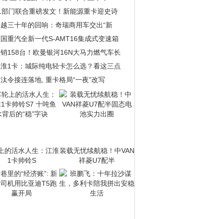
11部门联合重磅发文！新能源重卡迎史诗
跨越三十年的回响：奇瑞商用车交出“新
国重汽全新一代S-AMT16集成式变速箱
销158台！欧曼银河16N大马力燃气车长
江淮1卡：城际纯电轻卡怎么选？看这三点
汰令接连落地, 重卡格局“一夜”改写
上的活水人生：江淮
装载无忧续航稳！中VAN
1卡帅铃S
祥菱U7配半