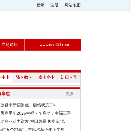
登录
注册
网站地图
专题论坛
www.ecv360.com
卡中卡
轻卡微卡
皮卡小卡
进口卡车
日聚焦
更多
解放轻卡新招财虎｜赚钱状态ON
风商用车2026幸福卡车启动，幸福三重
动商业活力迸发 福田风景i售卖车“风
现“五个跑赢”，东风汽车今年上半年