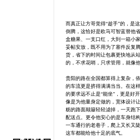
而真正让方哥觉得“趁手”的，是
倒腾，这恰好是欧马可智蓝替他
盒糖果、一支口红，大到一箱小
妥帖安放，既不用为了塞件反复
货，省下的时间让包裹更快地从
的，不求花哨，只求管用，就像
贵阳的路在全国都算得上复杂，
的车流更是挤得满满当当。在这样
的要求远不止是“能坐”，更是好
像是为他量身定做的，宽体设计
粝的路面颠簸轻轻滤掉，一天跑
配送点。更令他安心的是车身结
一车通行的老巷子，爬上又长又
这车都能给他十足的底气。