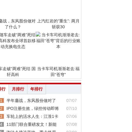
鏖战，东风股份做对
上汽红岩的“重生”: 两月
了什么？
斩获30
车走破“两难”死结 国
当卡车司机渐渐老去:福
轩高科
田“苍穹”
排行
月排行
年排行
1
半年鏖战，东风股份做对了
07/07
2
IPO注册生效，绿控传动即将
07/10
3
车轮上的活水人生：江淮1卡
07/06
4
11部门联合重磅发文！新能
07/08