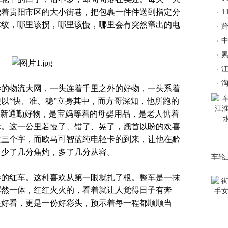
绕着贵阳市区的大小街巷，把包裹一件件送到指定分
掌纹，哪里该拐，哪里该慢，哪里会有突然窜出的电
中
累
淘
巷的物流大网，一头连着千里之外的好物，一头系着
以“快、准、稳”立身其中，而方哥深知，他所跑的
的新通勤好物，是宝妈等着的母婴用品，是老人惦着
幸。这一公里若慢了、错了、晃了，翘首以盼的欢喜
这三个字，而欧马可智蓝纯电轻卡的到来，让他在黔
里少了几分焦灼，多了几分从容。
车轮
伴的红车。这种喜欢从第一眼就扎了根。整车是一抹
浑然一体，红红火火的，看着就让人觉得日子有奔
是好看，更是一份好彩头，预示着每一程都顺顺当