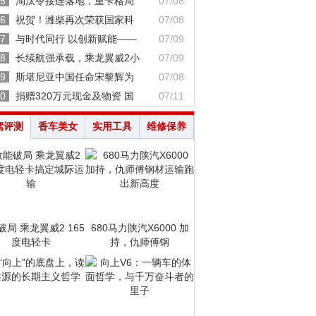
5
淘汰令接连落地，重卡格局
07/08
6
祝贺！潍柴再次荣获国家科
07/08
7
与时代同行 以创新赋能——
07/09
8
长续航强承载，乘龙翼威2小
07/09
9
斯堪尼亚中国任命宋黎辉为
07/08
0
捐赠320万元现金及物资 国
07/11
驾评测
香车美女
实用工具
维修保养
破局 乘龙翼威2 165
680马力陕汽X6000 加
度电轻卡
持，仇师傅钢