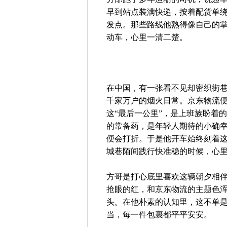
早到站点装满快递，按着配货单
发点。那些路线他熟得像自己的
动车，心里一清二楚。
在中国，有一张看不见却密织街
千家万户的烟火日常。京东物流便
这“最后一公里”，是上班族盼着
的常备药，是年轻人期待的小确
便会打折。于是他开车始终刻着
城巷陌间践行快准稳的时候，心
方哥是打心底里喜欢这辆朝夕相
抢眼的红，和京东物流的主题色
头。在他朴素的认知里，这不单
当，每一件包裹都平平安安。