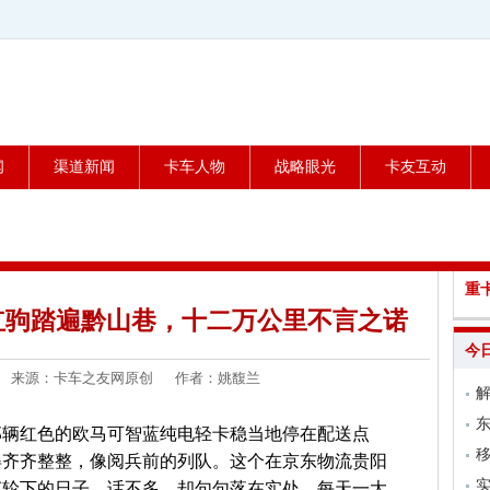
闻
渠道新闻
卡车人物
战略眼光
卡友互动
重
红驹踏遍黔山巷，十二万公里不言之诺
今
5-11 来源：卡车之友网原创 作者：姚馥兰
东
那辆红色的欧马可智蓝纯电轻卡稳当地停在配送点
移
得齐齐整整，像阅兵前的列队。这个在京东物流贵阳
实
车轮下的日子，话不多，却句句落在实处。每天一大