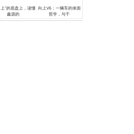
向上”的底盘上，读懂
向上V6：一辆车的体面
鑫源的
哲学，与千