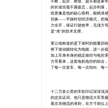
不断，起步、爬坡、超车都是家
的长坡丝毫不露疲态，起步利落，
统更像是他的贴心搭档，能精准
切换——平路时切经济模式，把
力全开，保证行驶效率，无须方
是“准”的技术支撑。
更让他称道的是下坡时的能量回
将下坡动能转化为电能，进一步
加上车身本身的稳定操控与电控
方哥看来，这套电机电控的组合
了每一次发车、每一次转向、每
十二万多公里的车轮印记深深浅
的忠实证词。他只是物流大军里
着京东物流的准则，在方寸岗位