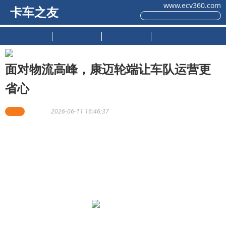
www.ecv360.com
卡车之友
原创推荐
新车上市
试驾测评
用户感受
面对物流高峰，康迈轮端让车队运营更
省心
康迈
小编辑
2026-06-11 16:46:37
每逢618、双11等物流高峰期，快递车队都面临更高频次出
车与更紧张的时效压力。对于快递快运企业而言，车辆出勤
率和运营稳定性始终是保障时效服务的重要基础。如何减少
车辆停检时间、提升运营效率，也是车队管理中的重要课
题。