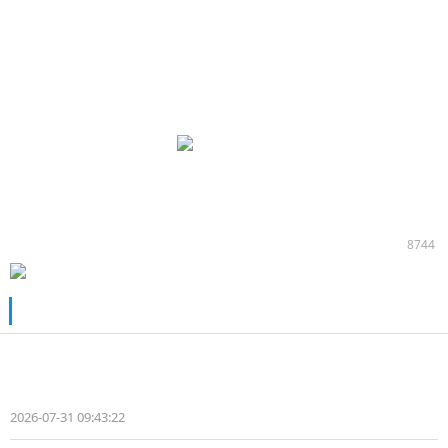
从主机配套到物流车队运营，康迈轮端在多类运输场景中持
续应用，在快递快运、干线运输等高频运营环境中展现出稳
定表现。沈阳申通的实际使用经验，也从侧面反映出康迈轮
端在规模化车队运营中的适配能力与实际价值。
未来，康迈将继续以专业技术与服务支持更多物流运输企
业，以可靠产品护航每一次高效运输。
8744
推荐阅读
从55台到100台 一次由国轩高科电池驱
动的信任跃迁
2026-07-31 09:43:22
张怡文