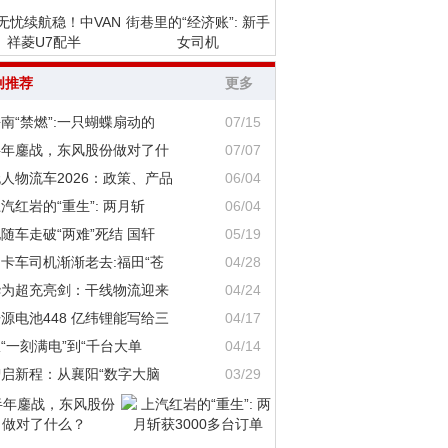
无忧续航稳！中VAN
街巷里的“经济账”: 新手
祥菱U7配半
女司机
创推荐
更多
南“禁燃”:一只蝴蝶扇动的
07/15
半年鏖战，东风股份做对了什
07/07
人物流车2026：政策、产品
06/04
汽红岩的“重生”: 两月斩
06/04
随车走破“两难”死结 国轩
05/19
卡车司机渐渐老去:福田“苍
04/28
华为超充亮剑：干线物流迎来
04/24
源电池448 亿纬锂能写给三
04/17
“一刻满电”到“千台大单
04/14
智启新程：从襄阳“数字大脑
03/29