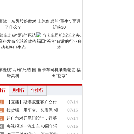
鏖战，东风股份做对
上汽红岩的“重生”: 两月
了什么？
斩获30
车走破“两难”死结 国
当卡车司机渐渐老去:福
轩高科
田“苍穹”
排行
月排行
年排行
1
【直播】斯堪尼亚客户交付
07/14
2
拉货猛、用车省、长质保 领
07/16
3
超广角对开尾门设计，祥菱
07/14
4
央视报道一汽出车70周年活
07/16