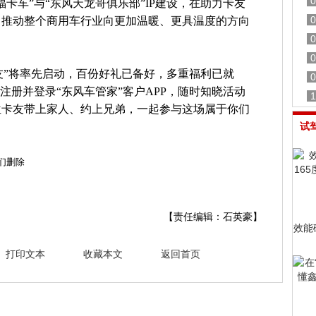
0
卡车”与“东风天龙哥俱乐部”IP建设，在助力卡友
0
，推动整个商用车行业向更加温暖、更具温度的方向
0
0
卡友”将率先启动，百份好礼已备好，多重福利已就
0
注册并登录“东风车管家”客户APP，随时知晓活动
1
位卡友带上家人、约上兄弟，一起参与这场属于你们
试
们删除
【责任编辑：石英豪】
效能
打印文本
收藏本文
返回首页