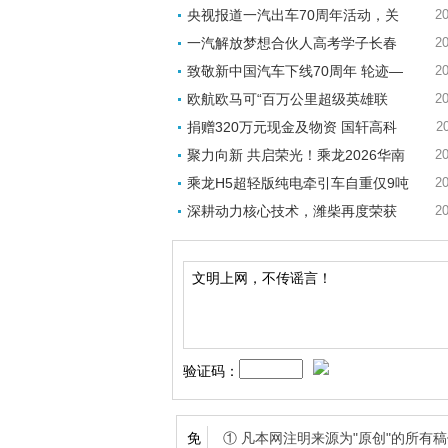
央视报道一汽出车70周年活动，关
20
一汽解放梦想合伙人高考学子长春
20
致敬新中国汽车下线70周年 轮迹—
20
欧航欧马可“百万公里超级英雄联
20
捐赠320万元现金及物资 国轩高科
2
聚力向新 共启荣光！乘龙2026华南
20
乘龙H5超轻版纯电牵引车自重仅9吨
20
深耕动力核心技术，潍柴再度荣获
20
验证码：
① 凡本网注明来源为"原创"的所
免