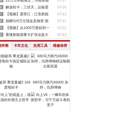
5
22万元补贴落定，河南新能
07/17
6
解放轻卡：三伏天，运输需
07/16
7
【视频】晏荣江：江淮新能
07/13
8
捐赠320万元现金及物资 国
07/11
9
【视频】从1000万善款到一
07/12
0
看懂新能源重卡扩张这盘大
07/13
驾评测
卡车文化
实用工具
维修保养
破局 乘龙翼威2 165
680马力陕汽X6000 加
度电轻卡
持，仇师傅钢