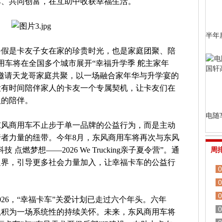
车、共同创富，在互助中收获幸福生活。
半年
暑假是卡友子女在家的珍贵时光，也是家庭团聚、陪
用车将在全国多个城市展开“幸福升学季 舵主家年
邀请天龙哥家庭共聚，以一场融合家年华与升学宴的
没有时间陪伴家人的卡友一个专属契机，让卡友们在
人的陪伴。
电随
东风商用车不止步于单一品牌的公益行为，而是主动
者力量的纽带。今年8月，东风商用车将再次与东风
燃梦想——2026 We Trucking亲子夏令营”。通
周
边界，引导更多社会力量加入，让幸福卡车的公益行
0
0
0
026，“幸福卡车”关爱计划已走过六个年头。六年
0
累积为一场系统性的持续关怀。未来，东风商用车将