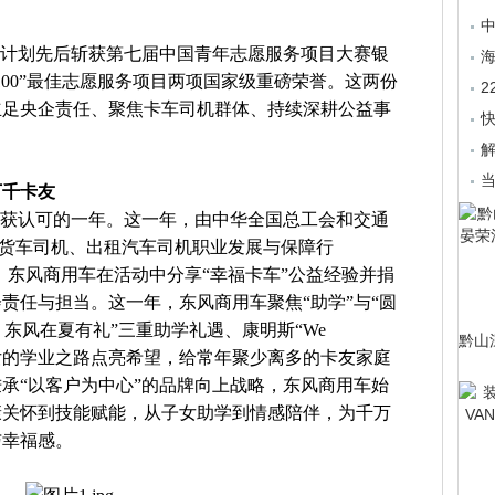
爱计划先后斩获第七届中国青年志愿服务项目大赛银
海
个100”最佳志愿服务项目两项国家级重磅荣誉。这两份
立足央企责任、聚焦卡车司机群体、持续深耕公益事
解
万千卡友
划收获认可的一年。这一年，由中华全国总工会和交通
途·货车司机、出租汽车司机职业发展与保障行
，东风商用车在活动中分享“幸福卡车”公益经验并捐
责任与担当。这一年，东风商用车聚焦“助学”与“圆
 东风在夏有礼”三重助学礼遇、康明斯“We
黔山
卡友子女的学业之路点亮希望，给常年聚少离多的卡友家庭
承“以客户为中心”的品牌向上战略，东风商用车始
康关怀到技能赋能，从子女助学到情感陪伴，为千万
与幸福感。