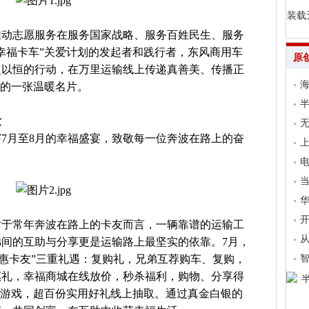
装载
推动志愿服务在服务国家战略、服务百姓民生、服务
幸福卡车”关爱计划的发起者和践行者，东风商用车
原
之以恒的行动，在万里运输线上传递真善美、传播正
海
益的一张温暖名片。
发
无
7月至8月的幸福盛宴，致敬每一位奔波在路上的奋
上
电
当
开
对于常年奔波在路上的卡友而言，一辆靠谱的运输工
从
间的互助与分享更是运输路上最坚实的依靠。7月，
风惠卡友”三重礼遇：复购礼，兄弟互荐购车、复购，
惠礼，幸福商城在线放价，秒杀福利，购物、分享得
小游戏，超百份实用好礼线上抽取。通过真金白银的