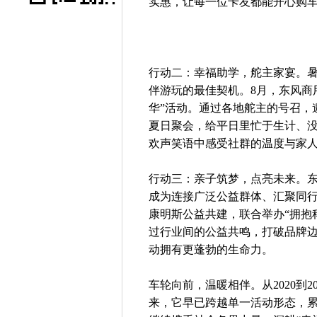
实惠，让每一位卡友都能开心购
行动二：幸福助学，舵主家宴。
伴游玩的最佳契机。8月，东风商
华”活动。通过各地舵主的号召，
夏日聚会，给平日里忙于生计、
欢声笑语中感受社群的温度与家
行动三：亲子筑梦，点亮未来。
成为连接广泛公益群体、汇聚同行
康明斯公益共建，联合举办“拥抱科技 点
过行业间的公益共鸣，打破品牌
动拥有更蓬勃的生命力。
车轮向前，温暖相伴。从2020到2
来，它早已跨越单一活动形态，