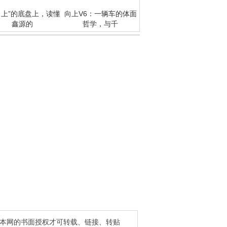
向上”的底盘上，读懂
向上V6：一辆车的体面
鑫源的
哲学，与千
得本网的书面授权才可转载、链接、转贴