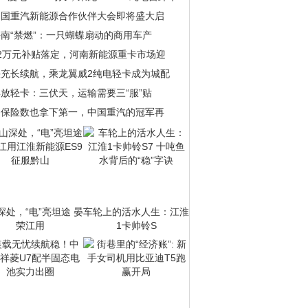
中国重汽新能源合作伙伴大会即将盛大启
南“禁燃”：一只蝴蝶扇动的商用车产
22万元补贴落定，河南新能源重卡市场迎
快充长续航，乘龙翼威2纯电轻卡成为城配
放轻卡：三伏天，运输需要三“服”贴
当保险数也拿下第一，中国重汽的冠军再
深处，“电”亮坦途 晏
车轮上的活水人生：江淮
荣江用
1卡帅铃S