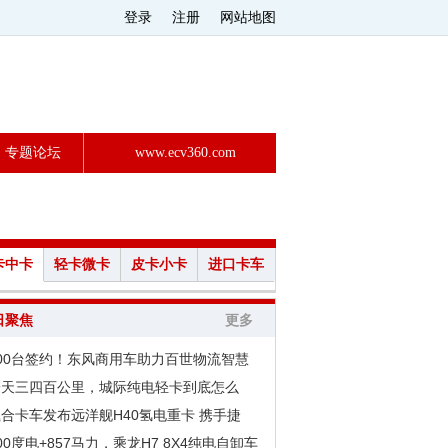
登录
注册
网站地图
专题论坛
www.ecv360.com
卡中卡
轻卡微卡
皮卡小卡
进口卡车
日聚焦
更多
200台签约！东风商用车助力百世物流智慧
一天三四百公里，城际纯电轻卡到底怎么
合卡车发布远洋舰H40氢电重卡 携手捷
00度电+857马力，乘龙H7 8X4纯电自卸车