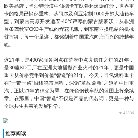
欧美品牌，当沙特沙漠中汕德卡车队卷起滚滚红沙，世界重
卡的格局已悄然重构。从阿尔及利亚定制1000升超大油箱车
型，到蒙古高原开发适应-40℃严寒的蒙古版豪沃；从非洲
首条驾驶室CKD生产线的焊花飞溅，到东南亚换电站的机械
臂挥舞，每一个足迹，都铭刻着中国重汽向海而兴的跨越年
轮。
这21年，是400家服务网点在荒漠中点亮信任之灯的21年，
是30座KD工厂在五洲大地播撒产业火种的21年，更是中国
重卡从价格竞争到价值“智造”的21年。今天，当氢燃料重卡
在“一带一路”沿线鸣笛启程，深谙“革故鼎新”之道的中国重
汽，正以21年的积淀为墨，在绿色钢铁车队的蓝图上挥毫续
章。在那里，中国“智造”不仅是产品的代名词，更是一种与
全球共生共荣的发展哲学。
42006
推荐阅读