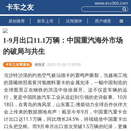
www.ecv360.com
卡车之友
原创推荐
新车上市
试驾测评
用户感受
1-9月出口11.1万辆：中国重汽海外市场
的破局与共生
卡车之友网原创
张怡文
2025-10-20 17:30:09
当沙特沙漠的灼热空气被汕德卡的轰鸣声撕裂，当越南工地
的晨曦映照着黄河氢燃料重卡的金属光泽，一幅中国制造的
全球图景正在钢铁的洪流中徐徐展开。这不仅是车辆的远
行，更是中国民族汽车工业从追赶到引领的史诗叙事。10月
18日，在青岛的海风里，山东重工·潍柴动力全球合作伙伴大
会上传来的数据掷地有声：截至今年9月，中国重汽重卡合
计出口达11.1万辆，同比增长24.5%，持续稳坐中国重卡出
口头把交椅。而9月单月出口首次突破1.5万辆的纪录，更像