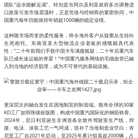
团队“远水能解近渴”。特别是当阿尔及利亚政府多次调整进
口政策引发市场震荡时，正是凭借与经销商的紧密协同，中
国重汽每年仍能保持年销超1000辆的稳定业绩。
这种随市场而变的柔性服务，终令海外客户从疑窦丛生转向
生死相托。东南亚某大型物流企业老板的感慨颇具代表
性：“二十年前我们手抚中国卡车满腹狐疑，二十年后重汽车
队已成长途运输的脊梁！”中国重汽服务网络的毛细血管已融
入到当地的经济肌理，成为不可替代的基础设施。
更深层次的融合发生在因地制宜的制造端。散布全球的30家
KD工厂如明珠镶嵌版图，构成中国重汽国际化的钢筋铁骨。
2024年，尼日利亚诞生非洲首条全散件驾驶室生产线，焊
接、电泳、涂装工艺一气呵成，填补了当地制造业空白；肯
尼亚工厂自2021年启动，至2025年累计组装超2000辆，占