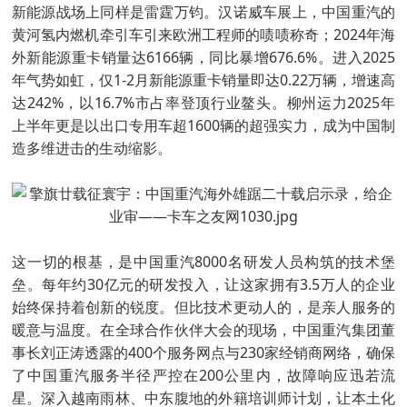
新能源战场上同样是雷霆万钧。汉诺威车展上，中国重汽的
黄河氢内燃机牵引车引来欧洲工程师的啧啧称奇；2024年海
外新能源重卡销量达6166辆，同比暴增676.6%。进入2025
年气势如虹，仅1-2月新能源重卡销量即达0.22万辆，增速高
达242%，以16.7%市占率登顶行业鳌头。柳州运力2025年
上半年更是以出口专用车超1600辆的超强实力，成为中国制
造多维进击的生动缩影。
这一切的根基，是中国重汽8000名研发人员构筑的技术堡
垒。每年约30亿元的研发投入，让这家拥有3.5万人的企业
始终保持着创新的锐度。但比技术更动人的，是亲人服务的
暖意与温度。在全球合作伙伴大会的现场，中国重汽集团董
事长刘正涛透露的400个服务网点与230家经销商网络，确保
了中国重汽服务半径严控在200公里内，故障响应迅若流
星。深入越南雨林、中东腹地的外籍培训师计划，让本土化