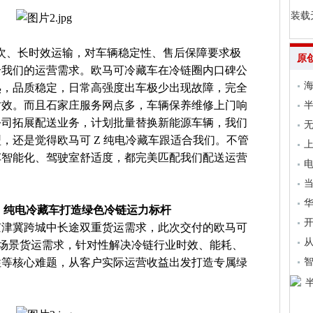
装载
次、长时效运输，对车辆稳定性、售后保障要求极
原
合我们的运营需求。欧马可冷藏车在冷链圈内口碑公
海
熟，品质稳定，日常高强度出车极少出现故障，完全
时效。而且石家庄服务网点多，车辆保养维修上门响
公司拓展配送业务，计划批量替换新能源车辆，我们
无
，还是觉得欧马可 Z 纯电冷藏车跟适合我们。不管
上
车智能化、驾驶室舒适度，都完美匹配我们配送运营
电
当
Z 纯电冷藏车打造绿色冷链运力标杆
开
京津冀跨城中长途双重货运需求，此次交付的欧马可
从
场景货运需求，针对性解决冷链行业时效、能耗、
性等核心难题，从客户实际运营收益出发打造专属绿