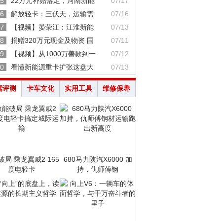
5
22万元补贴落定，河南新能
07/17
6
解放轻卡：三伏天，运输需
07/16
7
【视频】晏荣江：江淮新能
07/13
8
捐赠320万元现金及物资 国
07/11
9
【视频】从1000万善款到一
07/12
0
看懂新能源重卡扩张这盘大
07/13
驾评测
卡车文化
实用工具
维修保养
破局 乘龙翼威2 165
680马力陕汽X6000 加
度电轻卡
持，仇师傅钢