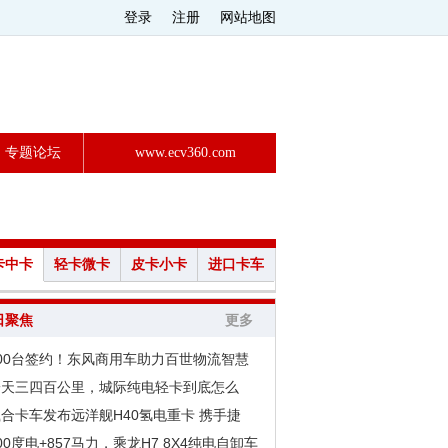
登录
注册
网站地图
专题论坛
www.ecv360.com
卡中卡
轻卡微卡
皮卡小卡
进口卡车
日聚焦
更多
200台签约！东风商用车助力百世物流智慧
一天三四百公里，城际纯电轻卡到底怎么
合卡车发布远洋舰H40氢电重卡 携手捷
00度电+857马力，乘龙H7 8X4纯电自卸车