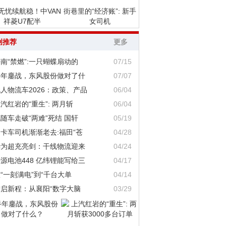
无忧续航稳！中VAN
街巷里的“经济账”: 新手
祥菱U7配半
女司机
创推荐
更多
南“禁燃”:一只蝴蝶扇动的
07/15
半年鏖战，东风股份做对了什
07/07
人物流车2026：政策、产品
06/04
汽红岩的“重生”: 两月斩
06/04
随车走破“两难”死结 国轩
05/19
卡车司机渐渐老去:福田“苍
04/28
华为超充亮剑：干线物流迎来
04/24
源电池448 亿纬锂能写给三
04/17
“一刻满电”到“千台大单
04/14
智启新程：从襄阳“数字大脑
03/29