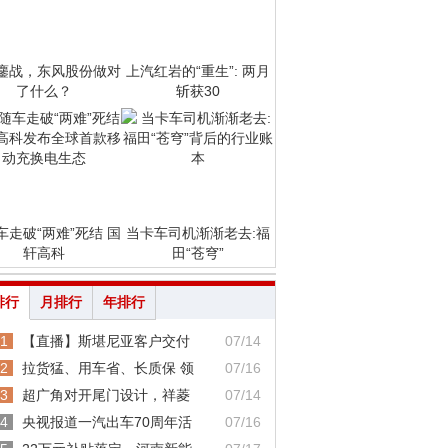
鏖战，东风股份做对
上汽红岩的“重生”: 两月
了什么？
斩获30
车走破“两难”死结 国
当卡车司机渐渐老去:福
轩高科
田“苍穹”
排行
月排行
年排行
1
【直播】斯堪尼亚客户交付
07/14
2
拉货猛、用车省、长质保 领
07/16
3
超广角对开尾门设计，祥菱
07/14
4
央视报道一汽出车70周年活
07/16