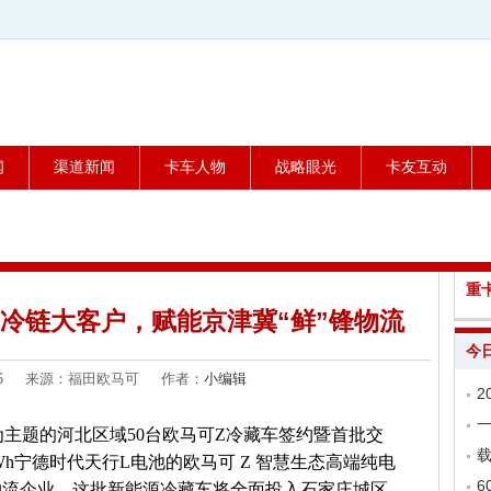
闻
渠道新闻
卡车人物
战略眼光
卡友互动
重
冷链大客户，赋能京津冀“鲜”锋物流
今
7-06 来源：福田欧马可 作者：
小编辑
”为主题的河北区域50台欧马可Z冷藏车签约暨首批交
载
kWh宁德时代天行L电池的欧马可 Z 智慧生态高端纯电
6
物流企业。这批新能源冷藏车将全面投入石家庄城区