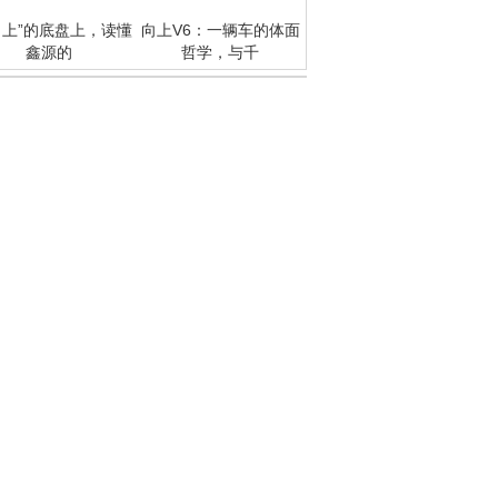
向上”的底盘上，读懂
向上V6：一辆车的体面
鑫源的
哲学，与千