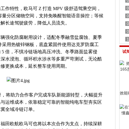
0
0
作特性，欧马可 Z 打造 MPV 级舒适驾乘空间，
 大容量分区储物空间，支持免唤醒智能语音操控；等候
0
缓解长途驾驶疲劳，降低人员流失。
0
0
车辆强化防腐耐用设计，适配冬季融雪盐腐蚀、夏季
1
外观件采用热镀锌钢板，底盘紧固件使用达克罗防腐工
 5 倍，不惧冷链场地高压冲洗、冬季路面盐雾侵
试
淋、深水浸泡、循环积水涉水等多重严苛测试，无论酷
维修更换成本，延长整车使用周期。
效能
交付，将助力合作客户完成车队新能源转型，大幅提升
耗与运维成本，依靠稳定可靠的智能纯电车型夯实区
津冀全域冷链订单。
，福田欧航欧马可也将以本次合作为支点，持续深耕