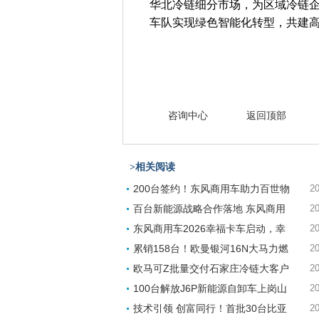
华北冷链细分市场，为区域冷链
车队实现绿色智能化转型，共建
咨询中心
返回顶部
>相关阅读
200台签约！东风商用车助力百世物
20
百台新能源战略合作落地 东风商用
20
东风商用车2026幸福卡车启动，幸
20
累销158台！欧曼银河16N大马力燃
20
欧马可Z批量交付石家庄冷链大客户
20
100台解放J6P新能源自卸车上岗山
20
技术引领 创富同行！首批30台比亚
20