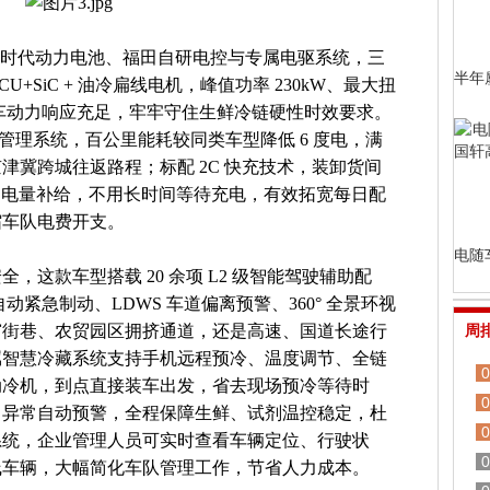
德时代动力电池、福田自研电控与专属电驱系统，三
半年
+SiC + 油冷扁线电机，峰值功率 230kW、最大扭
速超车动力响应充足，牢牢守住生鲜冷链硬性时效要求。
量管理系统，百公里能耗较同类车型降低 6 度电，满
京津冀跨城往返路程；标配 2C 快充技术，装卸货间
-80% 电量补给，不用长时间等待充电，有效拓宽每日配
缩车队电费开支。
电随
，这款车型搭载 20 余项 L2 级智能驾驶辅助配
 自动紧急制动、LDWS 车道偏离预警、360° 全景环视
窄街巷、农贸园区拥挤通道，还是高速、国道长途行
周
属智慧冷藏系统支持手机远程预冷、温度调节、全链
0
动冷机，到点直接装车出发，省去现场预冷等待时
0
，异常自动预警，全程保障生鲜、试剂温控稳定，杜
0
系统，企业管理人员可实时查看车辆定位、行驶状
0
线车辆，大幅简化车队管理工作，节省人力成本。