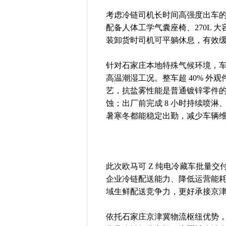
考虑冷链司机长时间高强度出车的工
配备人体工学气囊座椅、270L
装卸货时司机可平躺休息，有效
针对石家庄本地特殊气候环境，
高温潮湿工况。整车超 40% 
艺，抗盐雾性能是普通镀锌零件的
蚀；出厂前完成 8 小时持续喷
暑寒冬都能稳定出勤，减少车辆
此次欧马可 Z 纯电冷藏车批量
企业冷链配送能力、降低运营能
域生鲜配送竞争力，更好承接京
依托石家庄京津冀物流枢纽优势