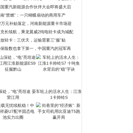
中国重汽新能源合作伙伴大会即将盛大启
南“禁燃”：一只蝴蝶扇动的商用车产
22万元补贴落定，河南新能源重卡市场迎
快充长续航，乘龙翼威2纯电轻卡成为城配
放轻卡：三伏天，运输需要三“服”贴
当保险数也拿下第一，中国重汽的冠军再
深处，“电”亮坦途 晏
车轮上的活水人生：江淮
荣江用
1卡帅铃S