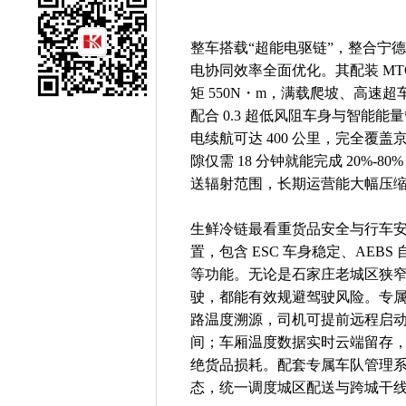
整车搭载“超能电驱链”，整合宁
电协同效率全面优化。其配装 MTCU
矩 550N・m，满载爬坡、高
配合 0.3 超低风阻车身与智能能
电续航可达 400 公里，完全覆盖
隙仅需 18 分钟就能完成 20%
送辐射范围，长期运营能大幅压
生鲜冷链最看重货品安全与行车安全
置，包含 ESC 车身稳定、AEBS
等功能。无论是石家庄老城区狭
驶，都能有效规避驾驶风险。专
路温度溯源，司机可提前远程启
间；车厢温度数据实时云端留存
绝货品损耗。配套专属车队管理
态，统一调度城区配送与跨城干