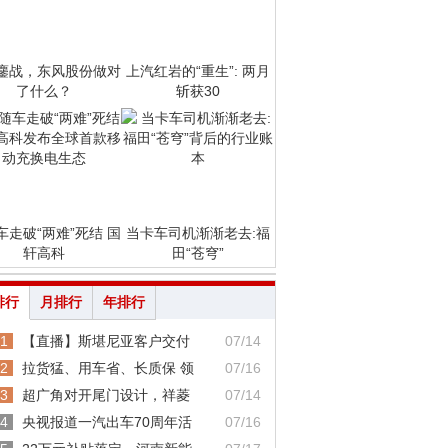
鏖战，东风股份做对
上汽红岩的“重生”: 两月
了什么？
斩获30
车走破“两难”死结 国
当卡车司机渐渐老去:福
轩高科
田“苍穹”
排行
月排行
年排行
1
【直播】斯堪尼亚客户交付
07/14
2
拉货猛、用车省、长质保 领
07/16
3
超广角对开尾门设计，祥菱
07/14
4
央视报道一汽出车70周年活
07/16