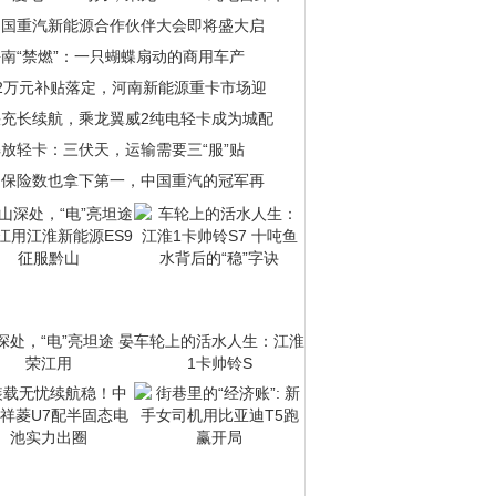
中国重汽新能源合作伙伴大会即将盛大启
南“禁燃”：一只蝴蝶扇动的商用车产
22万元补贴落定，河南新能源重卡市场迎
快充长续航，乘龙翼威2纯电轻卡成为城配
放轻卡：三伏天，运输需要三“服”贴
当保险数也拿下第一，中国重汽的冠军再
深处，“电”亮坦途 晏
车轮上的活水人生：江淮
荣江用
1卡帅铃S