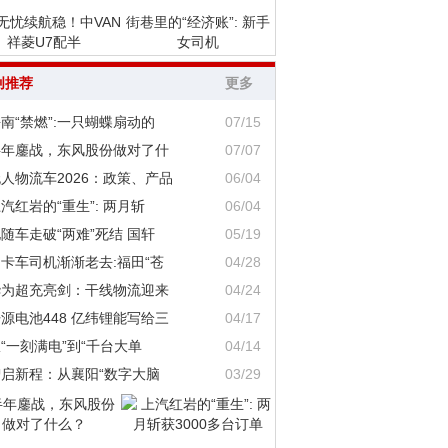
无忧续航稳！中VAN
街巷里的“经济账”: 新手
祥菱U7配半
女司机
创推荐
更多
南“禁燃”:一只蝴蝶扇动的
07/15
半年鏖战，东风股份做对了什
07/07
人物流车2026：政策、产品
06/04
汽红岩的“重生”: 两月斩
06/04
随车走破“两难”死结 国轩
05/19
卡车司机渐渐老去:福田“苍
04/28
华为超充亮剑：干线物流迎来
04/24
源电池448 亿纬锂能写给三
04/17
“一刻满电”到“千台大单
04/14
智启新程：从襄阳“数字大脑
03/29