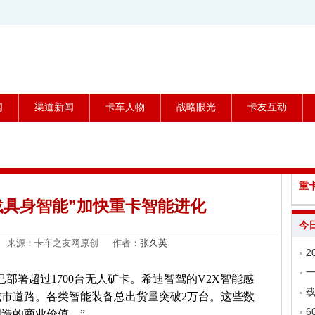
闻
渠道新闻
卡车人物
战略眼光
卡友互动
重
载具身智能”加快重卡智能进化
今
-03 来源：卡车之友网原创 作者：
张久英
部署超过1700台无人矿卡。希迪智驾的V2X智能感
载
市道路。各类智能装备总出货量突破2万台。这些数
6
造的商业价值。”