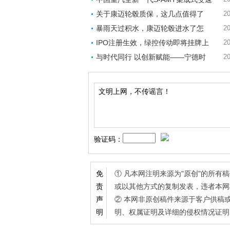
关于康迈轮毂质保，这几点值得了
20
暴雨天过积水，康迈轮毂进水了怎
20
IPO注册生效，绿控传动即将挂牌上
20
与时代同行 以创新赋能——宁德时
20
验证码：
① 凡本网注明来源为"原创"的所
免
或以其他方式的复制发表，违者本网
责
② 本网非原创稿件来源于客户供稿
声
明、权属证明及详细的侵权情况证明
明