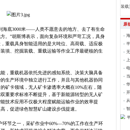
装载
原
，到海底3000米——人类不愿意去的地方、去了有生命
海
方。”胡斯博表示，面向复杂环境和严苛工况，具身
段，重载具身智能适用的是大吨位、高荷载、适应极
药装填、挖掘装载、重载运输等作业工序最硬核的生
无
上
电
赋能，重载机器依托先进的感知系统、决策大脑具备
当
杂的生产环境中独立进行工作，并且与其他机器协同
的矿卡领域，无人矿卡渗透率大概在10%左右，随
开
的双重要求标准不断提升，基于新能源转型的无人矿
从
智能技术应用不仅极大程度赋能运输作业的效率提
提高，促进绿色智慧矿山建设步伐提速。
环节之一，采矿作业中60%—70%的工作在生产环