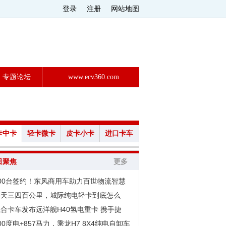
登录
注册
网站地图
专题论坛
www.ecv360.com
卡中卡
轻卡微卡
皮卡小卡
进口卡车
日聚焦
更多
200台签约！东风商用车助力百世物流智慧
一天三四百公里，城际纯电轻卡到底怎么
合卡车发布远洋舰H40氢电重卡 携手捷
00度电+857马力，乘龙H7 8X4纯电自卸车