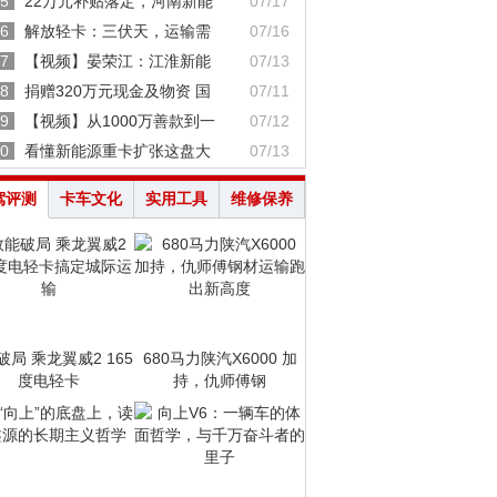
5
22万元补贴落定，河南新能
07/17
6
解放轻卡：三伏天，运输需
07/16
7
【视频】晏荣江：江淮新能
07/13
8
捐赠320万元现金及物资 国
07/11
9
【视频】从1000万善款到一
07/12
0
看懂新能源重卡扩张这盘大
07/13
驾评测
卡车文化
实用工具
维修保养
破局 乘龙翼威2 165
680马力陕汽X6000 加
度电轻卡
持，仇师傅钢