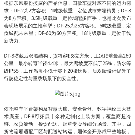
根据东风股份披露的产品信息，四款车型对应不同的运力需
求：DF-2为2方容积、1吨级载重，定位城市末端精灵；DF-8
为8方容积、3.5吨级载重，定位城配多面手，也是此次发布
会现场展示的主推车型；DF-25为25方容积、6吨级载重，定
位城配未来星；DF-60为60方容积、18吨级载重，定位干线
新势力。
DF-8搭载后双胎结构，货箱容积8立方米，工况续航最高260
公里，最小转弯半径4.4米，最大爬坡度不低于25%，防水等
级IP55，工作温度不低于零下20摄氏度。后双胎设计提升了
行驶稳定性与重载场景下的安全性。
依托整车平台架构及智慧大脑、安全骨骼、数字神经三大技
术底座，DF-8可拓展十余种定制化上装方案，覆盖商超冷
链、农贸流动、餐饮配送、烟草专卖等细分场景。其中，四
折物流厢适配厂区与配送站转运，厢体全开形成平整地板，