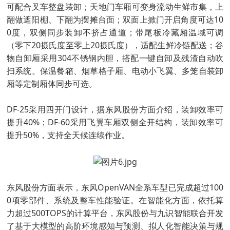
可配合叉车整盘装卸；天地门车厢可变身流动生鲜市集，上
翻做遮阳棚、下翻为摆摊台面；双面上掀门开启角度可达10
0度，双侧同步装卸不挤占通道；带尾板冷藏厢温域可调
（零下20摄氏度至零上20摄氏度），适配生鲜冷链配送；谷
物自卸厢采用304不锈钢内胆，搭配一键自卸及残渣自动吹
扫系统。保温餐箱、烟草格子厢、电动小飞翼、多笼自装卸
厢等定制厢体同步可选。
DF-25采用四开门设计，据东风股份方面介绍，装卸效率可
提升40%；DF-60采用飞翼车厢双侧全开结构，装卸效率可
提升50%，支持全天候连续作业。
东风股份方面表示，东风OpenVAN全系车型已完成超过100
0项零部件、系统及整车性能验证。在智能化方面，依托算
力超过500TOPS的计算平台，东风股份与九识智能联合开发
了基于大模型的高阶环境感知与预测、拟人化智能决策与规