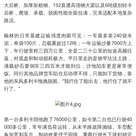
大后桥、加厚加粗钢、192直通高强钢大梁以及6吨级别轻卡
后桥，爬坡、承载、脱困性能全面拉满，完美适配本地复杂
路况。
榆林的日常基建运输强度肉眼可见：一车最多装240袋水
泥，单袋100斤，总载重超过12吨；一年运输沙量7000方上
下，年行驶里程三四万公里，全是二三十公里的短途高频往
返，对底盘和制动损耗极大。平日里走的是狭窄坑洼土路，
满载砂石要倒车三四百米才能到位；沙地陷车更是家常便
饭。同行其他品牌货车陷住后动弹不得，只能卸下货物，靠
他的东风多利卡拖拽脱困。“我拧住了能出去，他拧住了就不
行了。”
第一台多利卡陪他跑了76000公里，如今第二台也已行驶40
000多公里，常年满负荷运转，从未半路故障抛锚。车型配
备加宽刹车片，制动效果优于同级，重载行驶长下坡时稳定