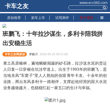
www.ecv360.com
卡车之友
原创推荐
新车上市
试驾测评
用户感受
班鹏飞：十年拉沙谋生，多利卡陪我拼
出安稳生活
卡车之友网原创
李晓川
2026-06-26 09:31:09
黄土高原榆林，遍地蜿蜒颠簸的砂石路，拉沙送水泥的货运
人日复一日穿梭在坑洼窄道上。出生于1993年的班鹏飞，是
当地东风“车窝子”里人人熟知的创富青年卡友。十余年的创
业路，两台东风多利卡一路相伴，支撑起他经营的国大水泥
业务越做越大，也稳稳扛起一家五口的生计与幸福。