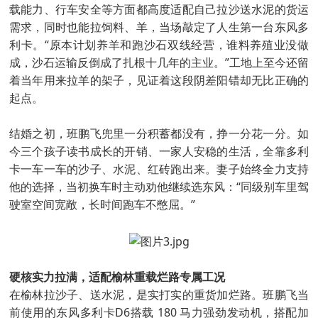
载能力、行车安全等方面都高度适配自己拉沙送水泥的货运
需求，同时也能拉饲料、羊，当场敲定了人生第一台东风多
利卡。“原本计划养羊和跑沙石双线经营，谁料养殖业没做
成，沙石运输反倒成了扎根十几年的主业。”工地上至今还留
着当年用来拉羊的架子，见证着这段阴差阳错却无比正确的
起点。
结婚之初，班鹏飞兜里一分积蓄都没有，挣一分花一分。如
今三个孩子读书成长的开销、一家人安稳的生活，全靠多利
卡一车一车的沙子、水泥、红砖跑出来。妻子始终全力支持
他的选择，当初换车时主动劝他继续选东风：“同级别车里驾
驶室空间宽敞，长时间跑车不憋屈。”
硬核实力拉满，适配榆林重载烂路专属工况
在榆林拉沙子、送水泥，是实打实的重货加烂路。班鹏飞当
前使用的东风多利卡D6搭载 180 马力强劲发动机，搭配加