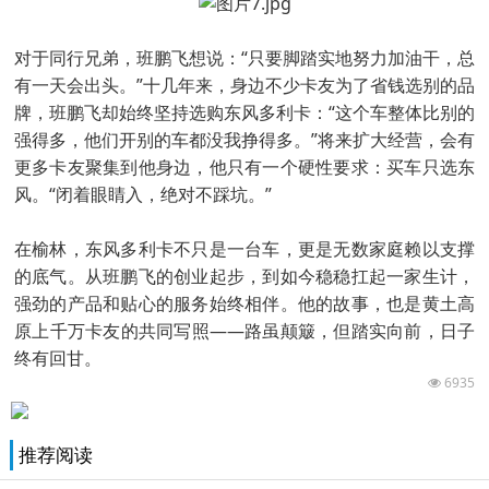
对于同行兄弟，班鹏飞想说：“只要脚踏实地努力加油干，总
有一天会出头。”十几年来，身边不少卡友为了省钱选别的品
牌，班鹏飞却始终坚持选购东风多利卡：“这个车整体比别的
强得多，他们开别的车都没我挣得多。”将来扩大经营，会有
更多卡友聚集到他身边，他只有一个硬性要求：买车只选东
风。“闭着眼睛入，绝对不踩坑。”
在榆林，东风多利卡不只是一台车，更是无数家庭赖以支撑
的底气。从班鹏飞的创业起步，到如今稳稳扛起一家生计，
强劲的产品和贴心的服务始终相伴。他的故事，也是黄土高
原上千万卡友的共同写照——路虽颠簸，但踏实向前，日子
终有回甘。
6935
推荐阅读