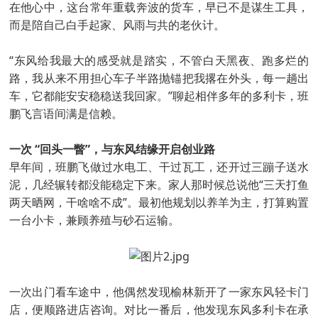
在他心中，这台常年重载奔波的货车，早已不是谋生工具，
而是陪自己白手起家、风雨与共的老伙计。
“东风给我最大的感受就是踏实，不管白天黑夜、跑多烂的
路，我从来不用担心车子半路抛锚把我撂在外头，每一趟出
车，它都能安安稳稳送我回家。”聊起相伴多年的多利卡，班
鹏飞言语间满是信赖。
一次 “回头一瞥”，与东风结缘开启创业路
早年间，班鹏飞做过水电工、干过瓦工，还开过三蹦子送水
泥，几经辗转都没能稳定下来。家人那时候总说他“三天打鱼
两天晒网，干啥啥不成”。最初他规划以养羊为主，打算购置
一台小卡，兼顾养殖与砂石运输。
一次出门看车途中，他偶然发现榆林新开了一家东风轻卡门
店，便顺路进店咨询。对比一番后，他发现东风多利卡在承