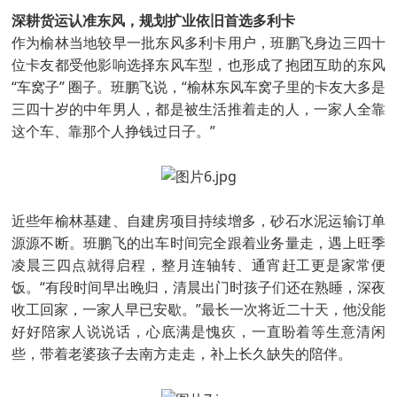
深耕货运认准东风，规划扩业依旧首选多利卡
作为榆林当地较早一批东风多利卡用户，班鹏飞身边三四十
位卡友都受他影响选择东风车型，也形成了抱团互助的东风
“车窝子” 圈子。班鹏飞说，“榆林东风车窝子里的卡友大多是
三四十岁的中年男人，都是被生活推着走的人，一家人全靠
这个车、靠那个人挣钱过日子。”
近些年榆林基建、自建房项目持续增多，砂石水泥运输订单
源源不断。班鹏飞的出车时间完全跟着业务量走，遇上旺季
凌晨三四点就得启程，整月连轴转、通宵赶工更是家常便
饭。“有段时间早出晚归，清晨出门时孩子们还在熟睡，深夜
收工回家，一家人早已安歇。”最长一次将近二十天，他没能
好好陪家人说说话，心底满是愧疚，一直盼着等生意清闲
些，带着老婆孩子去南方走走，补上长久缺失的陪伴。