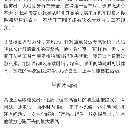
性突出，大幅提升行车安全。置换第一台车时，班鹏飞满心
不舍：“我的发家史就是从那儿开始的，买了东风车以后才慢
慢积累原始资金，不然开三蹦子想有这么大发展，真不现
实。”
除硬核底盘动力外，东风原厂针对重载货运专属调校，大幅
降低长途颠簸带来的疲惫感。他笑着分享：“同样跑一天，人
家开别的车带气囊座椅的都累得倒头就睡，我开这个反而没
那么累。”他自行加装车载卧铺，堵车、收工间隙随时可以休
息，宽敞的驾驶室也深得小儿子喜爱，上车后能自在活动。
高强度运输难免出小毛病，但东风售后的响应让他踏实。“有
问题一通电话，两小时内准到，来了不光修，还主动问哪儿
还有问题，一次性全解决。”产品扛得住，服务跟得上，这是
他敢放心跑下去的最大底气。