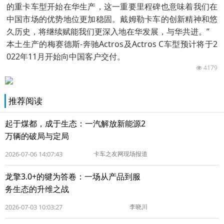
的重卡车型开始在华生产，这一重要里程碑也意味着我们在
中国市场的优势地位更加稳固。戴姆勒卡车的创新精神和悠
久历史，将继续赋能我们更深入地在华发展，与华共进。”
本土生产的梅赛德斯-奔驰Actros及Actros C车型预计将于2
022年11月开始向中国客户交付。
4179
推荐阅读
起于煤都，成于生态：一汽解放新能源2
万辆的破局与定局
2026-07-06 14:07:43
卡车之友网现场报道
龙擎3.0+的犍为答卷：一场从产品到服
务生态的升维之战
2026-07-03 10:03:27
李晓川