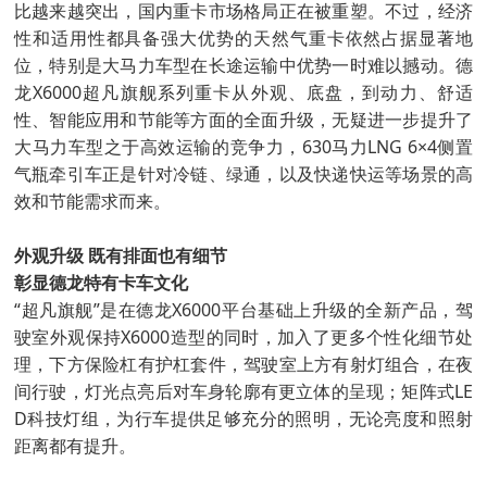
比越来越突出，国内重卡市场格局正在被重塑。不过，经济
性和适用性都具备强大优势的天然气重卡依然占据显著地
位，特别是大马力车型在长途运输中优势一时难以撼动。德
龙X6000超凡旗舰系列重卡从外观、底盘，到动力、舒适
性、智能应用和节能等方面的全面升级，无疑进一步提升了
大马力车型之于高效运输的竞争力，630马力LNG 6×4侧置
气瓶牵引车正是针对冷链、绿通，以及快递快运等场景的高
效和节能需求而来。
外观升级 既有排面也有细节
彰显德龙特有卡车文化
“超凡旗舰”是在德龙X6000平台基础上升级的全新产品，驾
驶室外观保持X6000造型的同时，加入了更多个性化细节处
理，下方保险杠有护杠套件，驾驶室上方有射灯组合，在夜
间行驶，灯光点亮后对车身轮廓有更立体的呈现；矩阵式LE
D科技灯组，为行车提供足够充分的照明，无论亮度和照射
距离都有提升。