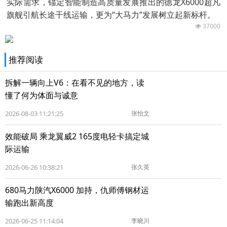
实际需求，锚定智能制造高质量发展推出的德龙X6000超凡
旗舰引航长途干线运输，更为“大马力”发展树立起新标杆。
37000
推荐阅读
拆解一辆向上V6：在看不见的地方，读
懂了何为体面与诚意
2026-08-03 11:21:25
张怡文
效能破局 乘龙翼威2 165度电轻卡搞定城
际运输
2026-06-26 10:38:21
张久英
680马力陕汽X6000 加持，仇师傅钢材运
输跑出新高度
2026-06-25 11:14:04
李晓川