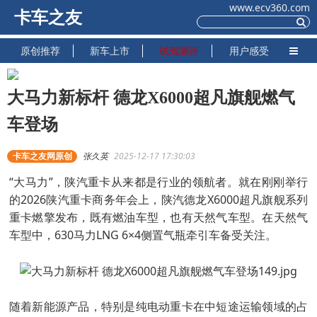
www.ecv360.com
卡车之友
原创推荐
新车上市
试驾测评
用户感受
大马力新标杆 德龙X6000超凡旗舰燃气
车登场
卡车之友网原创
张久英
2025-12-17 17:30:03
“大马力”，陕汽重卡从来都是行业的领航者。就在刚刚举行
的2026陕汽重卡商务年会上，陕汽德龙X6000超凡旗舰系列
重卡燃擎发布，既有燃油车型，也有天然气车型。在天然气
车型中，630马力LNG 6×4侧置气瓶牵引车备受关注。
随着新能源产品，特别是纯电动重卡在中短途运输领域的占