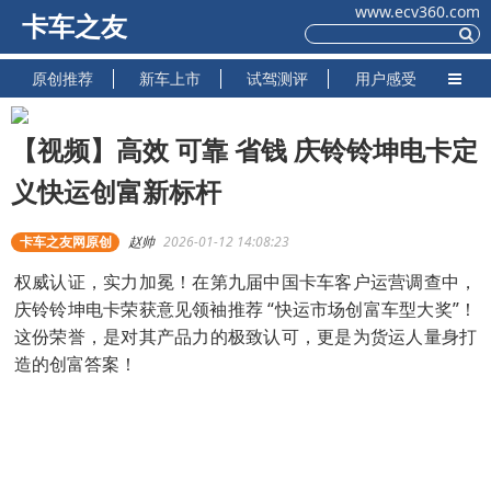
www.ecv360.com
卡车之友
原创推荐
新车上市
试驾测评
用户感受
【视频】高效 可靠 省钱 庆铃铃坤电卡定
义快运创富新标杆
卡车之友网原创
赵帅
2026-01-12 14:08:23
权威认证，实力加冕！在第九届中国卡车客户运营调查中，
庆铃铃坤电卡荣获意见领袖推荐 “快运市场创富车型大奖”！
这份荣誉，是对其产品力的极致认可，更是为货运人量身打
造的创富答案！