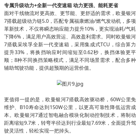
专属升级动力+全新一代变速箱 动力更强、能耗更省
面对干线物流对更高效、更节能、更舒适的需求，欧曼银河
7搭载超级动力链5.0，匹配专属福康燃油/燃气发动机，多项
革新技术，不仅将瞬态响应能力提升10%，更实现油耗/气耗
下降6%，满足用户高效营运、高效盈利需求。同时欧曼银河
7搭载采埃孚全新一代变速箱，采用集成式TCU，综合算力
提升33%，将换挡响应时间缩短至0.62秒，换挡体验更平
顺；8种不同换挡策略模式，满足不同场景需求，配合多种
辅助驾驶功能，提供超预期的运营价值。
更值得一提的是，欧曼银河7搭载高效驱动桥，60W公里免
维护、B10寿命达到150W公里，以更高可靠性降低运营成
本。欧曼银河7通过智电融合模块化制动控制技术，将制动
距离缩短9.7米，转弯半径达到行业最短7.69米，全面提升驾
驶灵活性，轻松实现一把掉头。