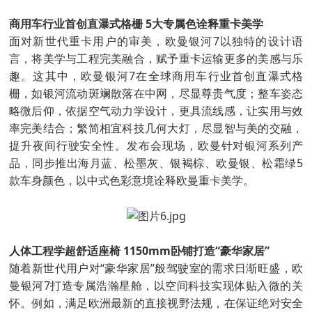
商用车行业首创直瀑式格栅 5大专属色诠释重卡美学
面对新世代重卡用户的审美，欧曼银河7以独特的设计语
言，将美学与工程完美融合，赋予重卡运输更多的美感与乐
趣。这其中，欧曼银河7在全球商用车行业首创直瀑式格
栅，如银河流动斑斓散落在中网，尽显尊贵气度；整车姿态
略微后仰，依据空气动力学设计，更具流线感，让实用与效
率完美结合；繁简相宜科技几何大灯，尽显智与美的交融，
提升夜间行驶安全性。发布会现场，欧曼针对银河系列产
品，同步推出海月蓝、松墨灰、银褐棕、欧曼银、松霜绿5
款车身颜色，以中式色彩意境诠释欧曼重卡美学。
人体工程学超舒适座椅 1150mm卧铺打造“豪华家居”
随着新世代用户对“豪华家居”般驾驶室的需求日渐旺盛，欧
曼银河7打造专属浩瀚星舱，以空间科技实现体贴入微的关
怀。例如，满足欧洲最新的直接视野法规，在保证绝对安全